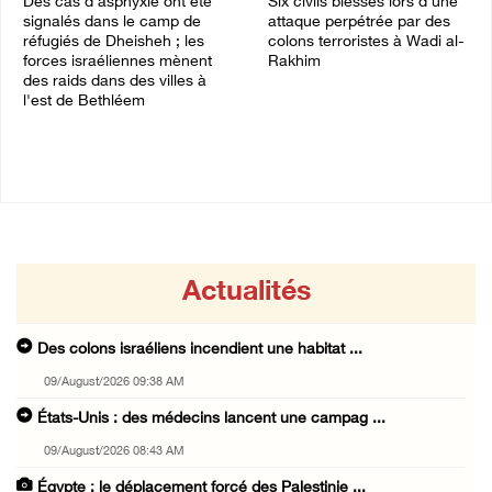
Des cas d’asphyxie ont été
Six civils blessés lors d'une
signalés dans le camp de
attaque perpétrée par des
réfugiés de Dheisheh ; les
colons terroristes à Wadi al-
forces israéliennes mènent
Rakhim
des raids dans des villes à
09/August/2026 12:11 AM
l'est de Bethléem
09/August/2026 12:16 AM
Actualités
Des colons israéliens incendient une habitat ...
09/August/2026 09:38 AM
États-Unis : des médecins lancent une campag ...
09/August/2026 08:43 AM
Égypte : le déplacement forcé des Palestinie ...