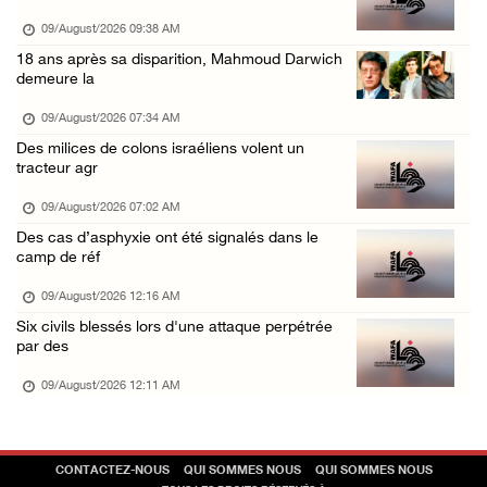
08/August/2026 10:31 AM
09/August/2026 09:38 AM
Les forces d’occupation mènent des enquêtes ...
18 ans après sa disparition, Mahmoud Darwich
demeure la
08/August/2026 10:24 AM
L’occupation installe un poste de contrôle m ...
09/August/2026 07:34 AM
Des milices de colons israéliens volent un
08/August/2026 09:45 AM
tracteur agr
09/August/2026 07:02 AM
Des cas d’asphyxie ont été signalés dans le
camp de réf
09/August/2026 12:16 AM
Six civils blessés lors d'une attaque perpétrée
par des
09/August/2026 12:11 AM
CONTACTEZ-NOUS
QUI SOMMES NOUS
QUI SOMMES NOUS