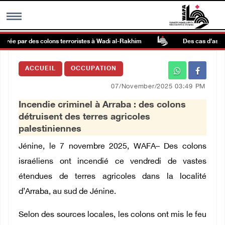
étrée par des colons terroristes à Wadi al-Rakhim
Des cas d’asphyxi
MENU
ACCUEIL
OCCUPATION
h
Galerie d’images
07/November/2025 03:49 PM
Incendie criminel à Arraba : des colons
Centre palestinien
détruisent des terres agricoles
palestiniennes
rmations
Jénine, le 7 novembre 2025, WAFA– Des colons
israéliens ont incendié ce vendredi de vastes
العربية
étendues de terres agricoles dans la localité
d’Arraba, au sud de Jénine.
English
Selon des sources locales, les colons ont mis le feu