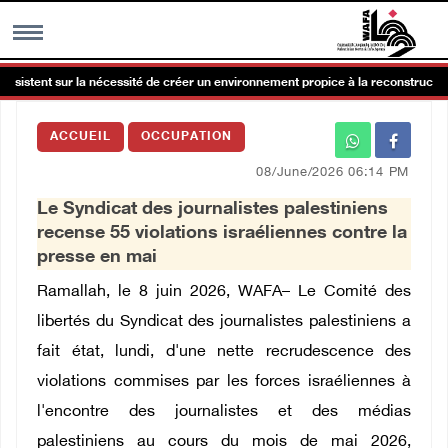
nsistent sur la nécessité de créer un environnement propice à la reconstruction 
MENU
ACCUEIL
OCCUPATION
h
Galerie d’images
08/June/2026 06:14 PM
Le Syndicat des journalistes palestiniens
Centre palestinien
recense 55 violations israéliennes contre la
presse en mai
rmations
Ramallah, le 8 juin 2026, WAFA– Le Comité des
libertés du Syndicat des journalistes palestiniens a
العربية
fait état, lundi, d'une nette recrudescence des
violations commises par les forces israéliennes à
English
l'encontre des journalistes et des médias
palestiniens au cours du mois de mai 2026,