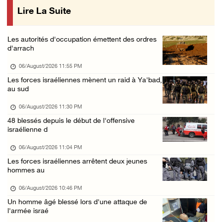
Lire La Suite
Des ministres des affaires étrangères de hui ...
06/August/2026 03:06 PM
Les autorités d'occupation émettent des ordres
Croissant-Rouge : 16 blessés suite à l'agres ...
d'arrach
06/August/2026 01:42 PM
06/August/2026 11:55 PM
Les forces d'occupation rasent 4 dunams à Ba ...
Les forces israéliennes mènent un raid à Ya'bad,
au sud
06/August/2026 12:57 PM
La présidence condamne et met en garde l'occ ...
06/August/2026 11:30 PM
48 blessés depuis le début de l'offensive
06/August/2026 12:16 PM
israélienne d
Les forces d'occupation démolissent une mais ...
06/August/2026 11:04 PM
06/August/2026 12:08 PM
Les forces israéliennes arrêtent deux jeunes
Des colons clôturent des terres dans le nord ...
hommes au
06/August/2026 11:05 AM
06/August/2026 10:46 PM
L'occupation poursuit son agression contre l ...
Un homme âgé blessé lors d'une attaque de
l'armée israé
06/August/2026 09:32 AM