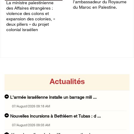
l'ambassadeur du Royaume
La ministre palestinienne
du Maroc en Palestine.
des Affaires étrangères :
violence des colons et
02/August/2026 06:36 PM
expansion des colonies, «
deux piliers » du projet
colonial israélien
03/August/2026 05:19 PM
Actualités
L’armée israélienne installe un barrage mili ...
07/August/2026 09:18 AM
Nouvelles incursions à Bethléem et Tubas : d ...
07/August/2026 09:03 AM