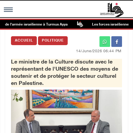
de l'armée israélienne à Turmus Ayya
Les forces israéliennes ar
MENU
ACCUEIL
POLITIQUE
h
Galerie d’images
14/June/2026 06:44 PM
Le ministre de la Culture discute avec le
Centre palestinien
représentant de l'UNESCO des moyens de
soutenir et de protéger le secteur culturel
rmations
en Palestine.
العربية
English