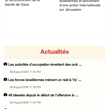
la reconstruction de la
israéliennes et lancement
bande de Gaza
d'une action internationale
sur Jérusalem
05/August/2026 03:53 PM
05/August/2026 03:39 PM
Actualités
Les autorités d'occupation émettent des ordr ...
06/August/2026 11:55 PM
Les forces israéliennes mènent un raid à Ya' ...
06/August/2026 11:30 PM
48 blessés depuis le début de l'offensive is ...
06/August/2026 11:04 PM