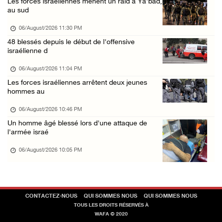
Les forces israéliennes mènent un raid à Ya'bad,
au sud
06/August/2026 12:57 PM
La présidence condamne et met en garde l'occ ...
06/August/2026 11:30 PM
48 blessés depuis le début de l'offensive
06/August/2026 12:16 PM
israélienne d
Les forces d'occupation démolissent une mais ...
06/August/2026 11:04 PM
06/August/2026 12:08 PM
Les forces israéliennes arrêtent deux jeunes
Des colons clôturent des terres dans le nord ...
hommes au
06/August/2026 11:05 AM
06/August/2026 10:46 PM
L'occupation poursuit son agression contre l ...
Un homme âgé blessé lors d'une attaque de
l'armée israé
06/August/2026 09:32 AM
06/August/2026 10:05 PM
Les autorités israéliennes démolissent un im ...
06/August/2026 09:10 AM
Incursion de l'occupation à Qalqilya
CONTACTEZ-NOUS
QUI SOMMES NOUS
QUI SOMMES NOUS
06/August/2026 08:26 AM
TOUS LES DROITS RÉSERVÉS À
WAFA © 2020