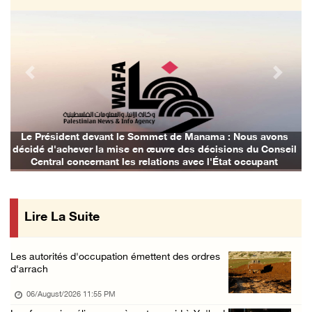
Israël restitue la dépouille d’Alaa Sobeh, d ...
06/August/2026 07:02 PM
Les forces israéliennes ferment les abords d ...
06/August/2026 06:24 PM
Previous
Next
Tubas : déploiement militaire israélien et t ...
06/August/2026 05:44 PM
Environ 58 000 cas de varicelle recensés dan ...
Le Président devant le Sommet de Manama : Nous avons
L
décidé d'achever la mise en œuvre des décisions du Conseil
06/August/2026 04:58 PM
Central concernant les relations avec l'État occupant
Offensive israélienne à Qalandia : 16 Palest ...
06/August/2026 04:30 PM
Lire La Suite
Des ministres des affaires étrangères de hui ...
06/August/2026 03:06 PM
Les autorités d'occupation émettent des ordres
Croissant-Rouge : 16 blessés suite à l'agres ...
d'arrach
06/August/2026 01:42 PM
06/August/2026 11:55 PM
Les forces d'occupation rasent 4 dunams à Ba ...