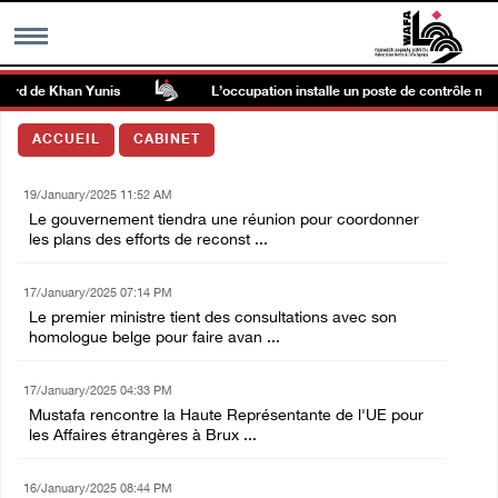
ord de Khan Yunis
L’occupation installe un poste de contrôle militai
MENU
ACCUEIL
CABINET
h
Galerie d’images
19/January/2025 11:52 AM
Le gouvernement tiendra une réunion pour coordonner
Centre palestinien
les plans des efforts de reconst ...
17/January/2025 07:14 PM
rmations
Le premier ministre tient des consultations avec son
homologue belge pour faire avan ...
العربية
17/January/2025 04:33 PM
Mustafa rencontre la Haute Représentante de l'UE pour
English
les Affaires étrangères à Brux ...
16/January/2025 08:44 PM