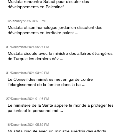
Mustafa rencontre Safadi pour discuter des
développements en Palestine"
13/January/2025 04:51 PM
Mustafa et son homologue jordanien discutent des
développements en territoire palest ...
31/December/2024 05:27 PM
Mustafa discute avec le ministre des affaires étrangères
de Turquie les derniers dév ...
31/December/2024 03:40 PM
Le Conseil des ministres met en garde contre
l'élargissement de la famine dans la ba ...
27/December/2024 01:16 PM
Le ministère de la Santé appelle le monde à protéger les
patients et le personnel mé ...
16/December/2024 05:39 PM
Mustafa discute avec un ministre suédois des efforts