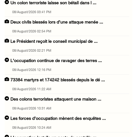
Un colon terroriste laisse son bétail dans l ...
08/August/2026 03:41 PM
Deux civils blessés lors d’une attaque menée ...
08/August/2026 02:54 PM
Le Président reçoit le conseil municipal de ...
08/August/2026 02:21 PM
L’occupation continue de ravager des terres ...
08/August/2026 12:16 PM
73384 martyrs et 174242 blessés depuis le dé ...
08/August/2026 11:22 AM
Des colons terroristes attaquent une maison ...
08/August/2026 10:31 AM
Les forces d’occupation mènent des enquêtes ...
08/August/2026 10:24 AM