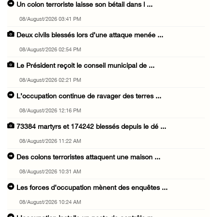
Un colon terroriste laisse son bétail dans l ...
08/August/2026 03:41 PM
Deux civils blessés lors d’une attaque menée ...
08/August/2026 02:54 PM
Le Président reçoit le conseil municipal de ...
08/August/2026 02:21 PM
L’occupation continue de ravager des terres ...
08/August/2026 12:16 PM
73384 martyrs et 174242 blessés depuis le dé ...
08/August/2026 11:22 AM
Des colons terroristes attaquent une maison ...
08/August/2026 10:31 AM
Les forces d’occupation mènent des enquêtes ...
08/August/2026 10:24 AM