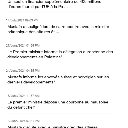
Un soutien financier supplémentaire de 400 millions
d’euros fournit par l’UE à la Pa ...
14/July/2024 09:03 PM
Mustafa a souligné lors de sa rencontre avec le ministre
britannique des affaires ét ...
27/June/2024 01:55 PM
Le Premier ministre informe la délégation européenne des
développements en Palestine"
24/June/2024 04:55 PM
Mustafa informe les envoyés suisse et norvégien sur les
derniers développements"
16/June/2024 11:57 AM
Le premier ministre dépose une couronne au mausolée
du défunt chef"
15/June/2024 07:31 PM
Mustafa discute avec le ministre grec des affaires