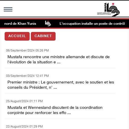
u nord de Khan Yunis
L’occupation installe un poste de contrôle mili
MENU
ACCUEIL
CABINET
h
Galerie d’images
06/September/2024 05:26 PM
Mustafa rencontre une ministre allemande et discute de
Centre palestinien
l'évolution de la situation e ...
03/September/2024 12:41 PM
rmations
Premier ministre : Le gouvernement, avec le soutien et les
conseils du Président, n' ...
العربية
25/August/2024 01:11 PM
Mustafa et Wennesland discutent de la coordination
English
conjointe pour renforcer les effo ...
22/August/2024 01:29 PM