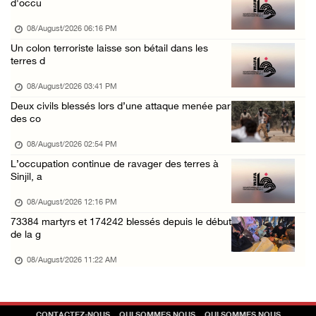
d'occu
07/August/2026 08:47 PM
08/August/2026 06:16 PM
Des colons attaquent des maisons palestinien ...
Un colon terroriste laisse son bétail dans les
terres d
07/August/2026 07:27 PM
08/August/2026 03:41 PM
Deux civils blessés lors d’une attaque menée par
des co
08/August/2026 02:54 PM
L’occupation continue de ravager des terres à
Sinjil, a
08/August/2026 12:16 PM
73384 martyrs et 174242 blessés depuis le début
de la g
08/August/2026 11:22 AM
CONTACTEZ-NOUS
QUI SOMMES NOUS
QUI SOMMES NOUS