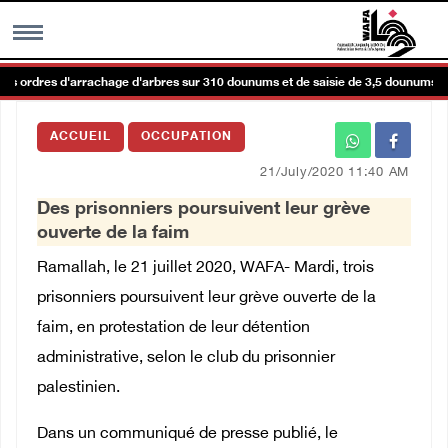
s ordres d'arrachage d'arbres sur 310 dounums et de saisie de 3,5 dounums au 
MENU
ACCUEIL
OCCUPATION
h
Galerie d’images
21/July/2020 11:40 AM
Des prisonniers poursuivent leur grève
Centre palestinien
ouverte de la faim
Ramallah, le 21 juillet 2020, WAFA
- Mardi, trois
rmations
prisonniers poursuivent leur grève ouverte de la
faim, en protestation de leur détention
العربية
administrative, selon le club du prisonnier
palestinien.
English
Dans un communiqué de presse publié, le