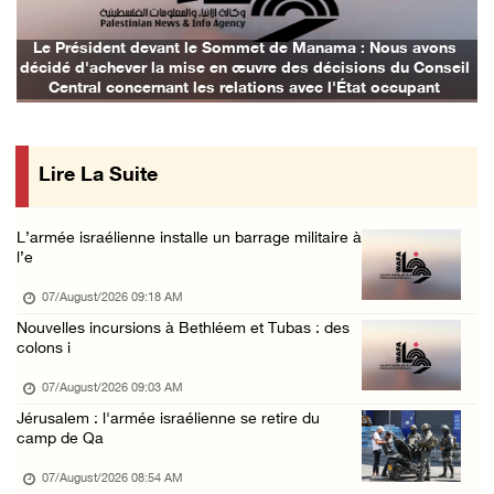
06/August/2026 07:10 PM
Israël restitue la dépouille d’Alaa Sobeh, d ...
Le Président devant le Sommet de Manama : Nous avons
décidé d'achever la mise en œuvre des décisions du Conseil
06/August/2026 07:02 PM
Central concernant les relations avec l'État occupant
Les forces israéliennes ferment les abords d ...
06/August/2026 06:24 PM
Lire La Suite
Tubas : déploiement militaire israélien et t ...
06/August/2026 05:44 PM
L’armée israélienne installe un barrage militaire à
Environ 58 000 cas de varicelle recensés dan ...
l’e
06/August/2026 04:58 PM
07/August/2026 09:18 AM
Offensive israélienne à Qalandia : 16 Palest ...
Nouvelles incursions à Bethléem et Tubas : des
colons i
06/August/2026 04:30 PM
Des ministres des affaires étrangères de hui ...
07/August/2026 09:03 AM
Jérusalem : l'armée israélienne se retire du
06/August/2026 03:06 PM
camp de Qa
Croissant-Rouge : 16 blessés suite à l'agres ...
07/August/2026 08:54 AM
06/August/2026 01:42 PM