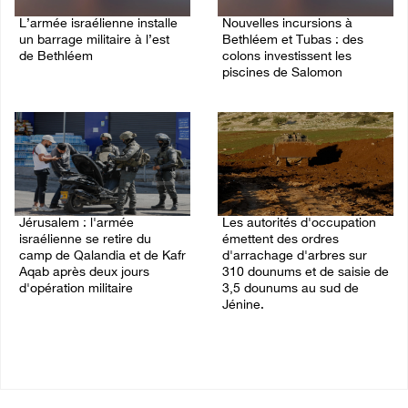
L’armée israélienne installe
Nouvelles incursions à
un barrage militaire à l’est
Bethléem et Tubas : des
de Bethléem
colons investissent les
piscines de Salomon
07/August/2026 09:18 AM
07/August/2026 09:03 AM
Jérusalem : l'armée
Les autorités d'occupation
israélienne se retire du
émettent des ordres
camp de Qalandia et de Kafr
d'arrachage d'arbres sur
Aqab après deux jours
310 dounums et de saisie de
d'opération militaire
3,5 dounums au sud de
Jénine.
07/August/2026 08:54 AM
06/August/2026 11:55 PM