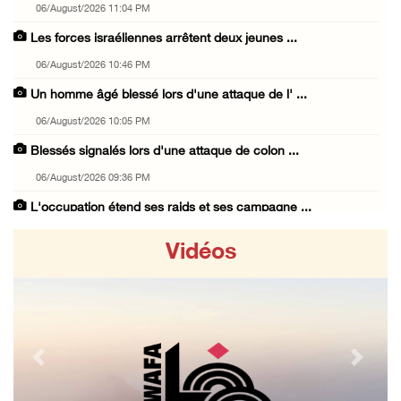
06/August/2026 11:04 PM
Les forces israéliennes arrêtent deux jeunes ...
06/August/2026 10:46 PM
Un homme âgé blessé lors d'une attaque de l' ...
06/August/2026 10:05 PM
Blessés signalés lors d'une attaque de colon ...
06/August/2026 09:36 PM
L'occupation étend ses raids et ses campagne ...
06/August/2026 08:30 PM
Vidéos
Le président égyptien et le roi de Bahreïn i ...
06/August/2026 08:02 PM
UNICEF : 300 enfants tués depuis le cessez-l ...
06/August/2026 07:43 PM
Previous
Next
Deux blessés, dont un adolescent, lors d’une ...