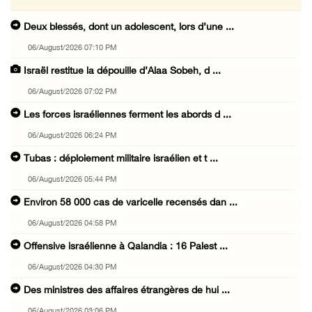
Deux blessés, dont un adolescent, lors d’une ...
06/August/2026 07:10 PM
Israël restitue la dépouille d’Alaa Sobeh, d ...
06/August/2026 07:02 PM
Les forces israéliennes ferment les abords d ...
06/August/2026 06:24 PM
Tubas : déploiement militaire israélien et t ...
06/August/2026 05:44 PM
Environ 58 000 cas de varicelle recensés dan ...
06/August/2026 04:58 PM
Offensive israélienne à Qalandia : 16 Palest ...
06/August/2026 04:30 PM
Des ministres des affaires étrangères de hui ...
06/August/2026 03:06 PM