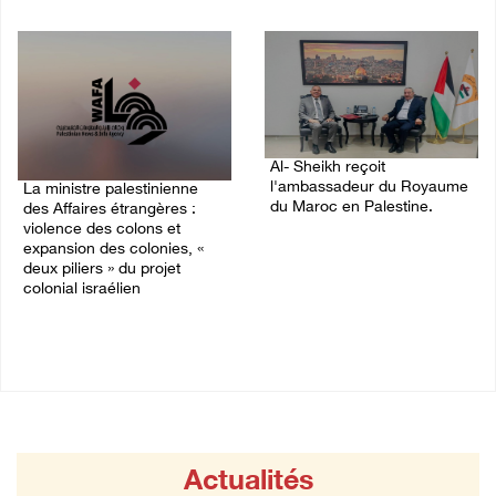
04/August/2026 12:16 PM
Al- Sheikh reçoit
l'ambassadeur du Royaume
La ministre palestinienne
du Maroc en Palestine.
des Affaires étrangères :
violence des colons et
02/August/2026 06:36 PM
expansion des colonies, «
deux piliers » du projet
colonial israélien
03/August/2026 05:19 PM
Actualités