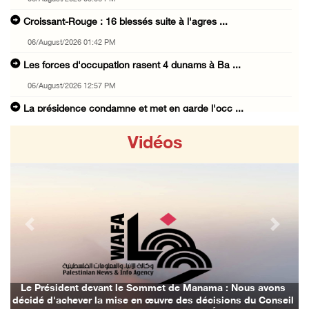
Croissant-Rouge : 16 blessés suite à l'agres ...
06/August/2026 01:42 PM
Les forces d'occupation rasent 4 dunams à Ba ...
06/August/2026 12:57 PM
La présidence condamne et met en garde l'occ ...
06/August/2026 12:16 PM
Vidéos
Les forces d'occupation démolissent une mais ...
06/August/2026 12:08 PM
Des colons clôturent des terres dans le nord ...
06/August/2026 11:05 AM
Previous
Next
L'occupation poursuit son agression contre l ...
06/August/2026 09:32 AM
Les autorités israéliennes démolissent un im ...
Le Président devant le Sommet de Manama : Nous avons
décidé d'achever la mise en œuvre des décisions du Conseil
06/August/2026 09:10 AM