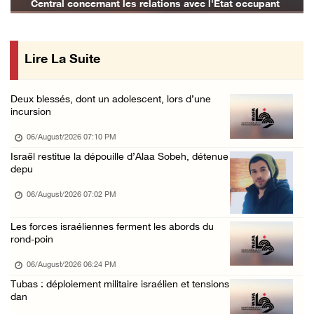
Central concernant les relations avec l'État occupant
Incursion de l'occupation à Qalqilya
06/August/2026 08:26 AM
Lire La Suite
Blessures et incendies criminels de maisons ...
06/August/2026 12:24 AM
Deux blessés, dont un adolescent, lors d’une
Trois Palestiniens blessés lors d'une attaqu ...
incursion
06/August/2026 12:21 AM
06/August/2026 07:10 PM
Des colons prennent d'assaut Beit Fajjar, au ...
Israël restitue la dépouille d’Alaa Sobeh, détenue
depu
05/August/2026 10:37 PM
Les forces d'occupation mènent des raids sur ...
06/August/2026 07:02 PM
05/August/2026 07:58 PM
Les forces israéliennes ferment les abords du
rond-poin
06/August/2026 06:24 PM
Tubas : déploiement militaire israélien et tensions
dan