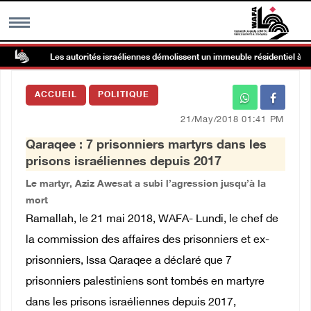
Les autorités israéliennes démolissent un immeuble résidentiel à Kafr
MENU
ACCUEIL
POLITIQUE
h
Galerie d’images
21/May/2018 01:41 PM
Qaraqee : 7 prisonniers martyrs dans les
Centre palestinien
prisons israéliennes depuis 2017
Le martyr, Aziz Awesat a subi l’agression jusqu’à la
rmations
mort
Ramallah, le 21 mai 2018, WAFA- Lundi, le chef de
العربية
la commission des affaires des prisonniers et ex-
prisonniers, Issa Qaraqee a déclaré que 7
English
prisonniers palestiniens sont tombés en martyre
dans les prisons israéliennes depuis 2017,