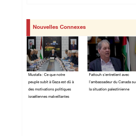
Nouvelles Connexes
Mustafa : Ce que notre
Fattouh s'entretient avec
peuple subit à Gaza est dû à
l'ambassadeur du Canada su
des motivations politiques
la situation palestinienne
israéliennes malveillantes
03/August/2026 10:28
PM
04/August/2026 12:16
PM