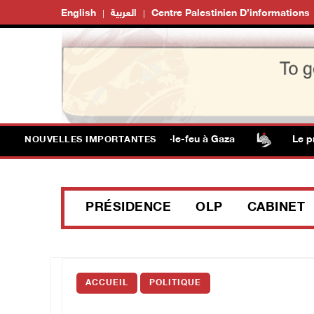
English
العربية
Centre Palestinien D’informations
00 enfants tués depuis le cessez-le-feu à Gaza
Le prési
NOUVELLES IMPORTANTES
PRÉSIDENCE
OLP
CABINET
ACCUEIL
POLITIQUE