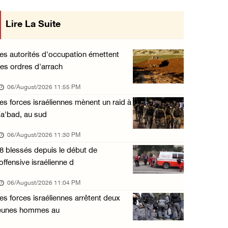
Offensive israélienne à Qalandia : 16 Palest ...
Lire La Suite
mise en œuvre des décisions du Conseil
06/August/2026 04:30 PM
Central concernant les relations avec
Des ministres des affaires étrangères de hui ...
es autorités d'occupation émettent
06/August/2026 03:06 PM
es ordres d'arrach
l'État occupant
Croissant-Rouge : 16 blessés suite à l'agres ...
06/August/2026 11:55 PM
06/August/2026 01:42 PM
es forces israéliennes mènent un raid à
a'bad, au sud
Les forces d'occupation rasent 4 dunams à Ba ...
06/August/2026 12:57 PM
06/August/2026 11:30 PM
8 blessés depuis le début de
La présidence condamne et met en garde l'occ ...
'offensive israélienne d
06/August/2026 12:16 PM
06/August/2026 11:04 PM
Les forces d'occupation démolissent une mais ...
es forces israéliennes arrêtent deux
06/August/2026 12:08 PM
eunes hommes au
Des colons clôturent des terres dans le nord ...