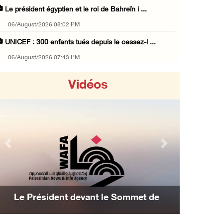
Le président égyptien et le roi de Bahreïn i ...
06/August/2026 08:02 PM
UNICEF : 300 enfants tués depuis le cessez-l ...
06/August/2026 07:43 PM
Deux blessés, dont un adolescent, lors d’une ...
Vidéos
06/August/2026 07:10 PM
Israël restitue la dépouille d’Alaa Sobeh, d ...
06/August/2026 07:02 PM
Les forces israéliennes ferment les abords d ...
Previous
Next
06/August/2026 06:24 PM
Tubas : déploiement militaire israélien et t ...
06/August/2026 05:44 PM
Le Président devant le Sommet de
Environ 58 000 cas de varicelle recensés dan ...
Manama : Nous avons décidé d'achever la
06/August/2026 04:58 PM