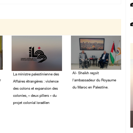
Al- Sheikh reçoit
La ministre palestinienne des
r
l'ambassadeur du Royaume
Affaires étrangères : violence
du Maroc en Palestine.
des colons et expansion des
colonies, « deux piliers » du
02/August/2026 06:36
PM
projet colonial israélien
03/August/2026 05:19
PM