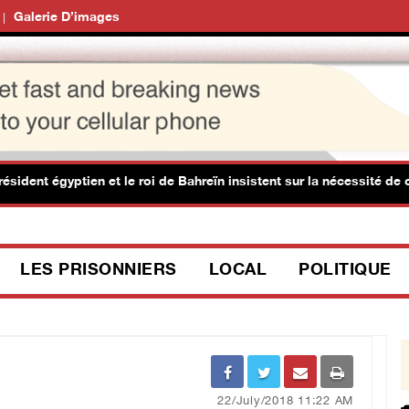
Galerie D’images
dent égyptien et le roi de Bahreïn insistent sur la nécessité de cr
LES PRISONNIERS
LOCAL
POLITIQUE
22/July/2018 11:22 AM