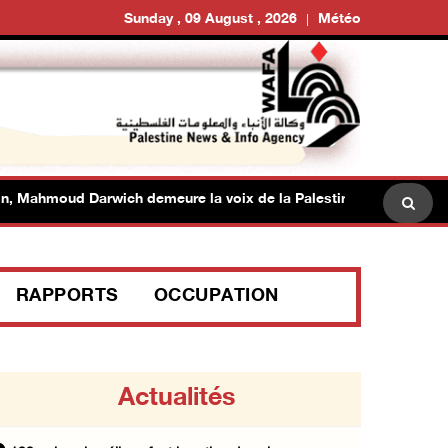
Sunday , 09 August , 2026
Météo
ahmoud Darwich demeure la voix de la Palestine
Égypte
RAPPORTS
OCCUPATION
Actualités