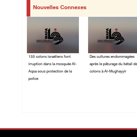
Nouvelles Connexes
133 colons israéliens font
Des cultures endommagées
irruption dans la mosquée Al-
après le pâturage du bétail d
Aqsa sous protection de la
colons à Al-Mughayyir
police
09/August/2026 12:03
PM
09/August/2026 12:55
PM