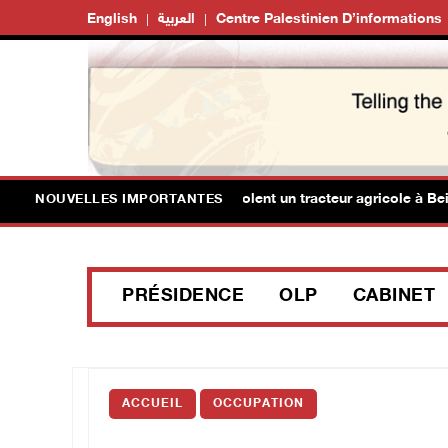
English
العربية
Centre Palestinien D’informations
 milices de colons israéliens volent un tracteur agricole à Beit Im
NOUVELLES IMPORTANTES
PRÉSIDENCE
OLP
CABINET
ACCUEIL
OCCUPATION