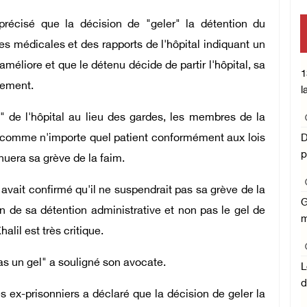
 précisé que la décision de "geler" la détention du
mise en 
s médicales et des rapports de l'hôpital indiquant un
améliore et que le détenu décide de partir l'hôpital, sa
Central
1
tement.
l
" de l'hôpital au lieu des gardes, les membres de la
te comme n'importe quel patient conformément aux lois
D
p
nuera sa grève de la faim.
ait confirmé qu'il ne suspendrait pas sa grève de la
G
 de sa détention administrative et non pas le gel de
m
halil est très critique.
as un gel" a souligné son avocate.
L
d
 ex-prisonniers a déclaré que la décision de geler la