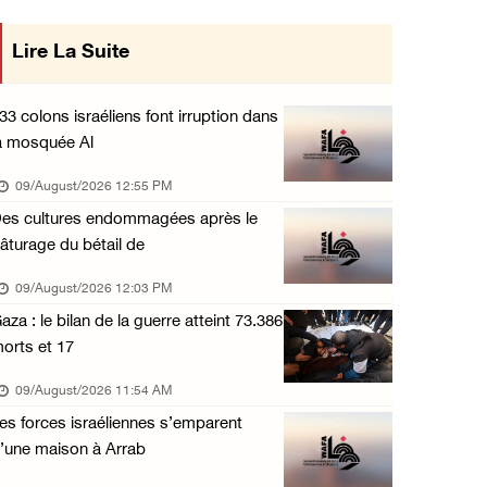
Six civils blessés lors d'une attaque perpét ...
Lire La Suite
œuvre des décisions du Conseil
09/August/2026 12:11 AM
 concernant les relations avec
Des colons attaquent une mosquée dans la bou ...
33 colons israéliens font irruption dans
08/August/2026 09:28 PM
a mosquée Al
l'État occupant
Des colons attaquent le village d'Abu Falah
09/August/2026 12:55 PM
08/August/2026 07:40 PM
es cultures endommagées après le
âturage du bétail de
Plusieurs cas d’asphyxie lors du raid des fo ...
08/August/2026 06:16 PM
09/August/2026 12:03 PM
aza : le bilan de la guerre atteint 73.386
Une session du Conseil de sécurité sur la Ci ...
orts et 17
08/August/2026 05:15 PM
09/August/2026 11:54 AM
Un colon terroriste laisse son bétail dans l ...
es forces israéliennes s’emparent
08/August/2026 03:41 PM
’une maison à Arrab
Deux civils blessés lors d’une attaque menée ...