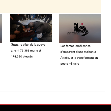
Gaza : le bilan de la guerre
Les forces israéliennes
atteint 73.386 morts et
e
s’emparent d’une maison à
174.250 blessés
Arraba, et la transforment en
poste militaire
09/August/2026 11:54
AM
09/August/2026 10:44
AM