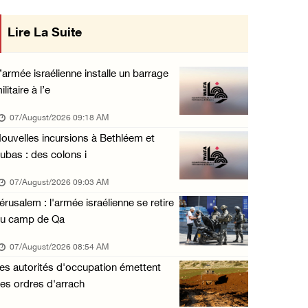
Les forces israéliennes ferment les abords d ...
Lire La Suite
06/August/2026 06:24 PM
Tubas : déploiement militaire israélien et t ...
’armée israélienne installe un barrage
06/August/2026 05:44 PM
ilitaire à l’e
Environ 58 000 cas de varicelle recensés dan ...
07/August/2026 09:18 AM
06/August/2026 04:58 PM
ouvelles incursions à Bethléem et
ubas : des colons i
Offensive israélienne à Qalandia : 16 Palest ...
06/August/2026 04:30 PM
07/August/2026 09:03 AM
érusalem : l'armée israélienne se retire
Des ministres des affaires étrangères de hui ...
u camp de Qa
06/August/2026 03:06 PM
07/August/2026 08:54 AM
Croissant-Rouge : 16 blessés suite à l'agres ...
es autorités d'occupation émettent
06/August/2026 01:42 PM
es ordres d'arrach
Les forces d'occupation rasent 4 dunams à Ba ...