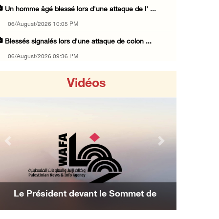
Un homme âgé blessé lors d'une attaque de l' ...
06/August/2026 10:05 PM
Blessés signalés lors d'une attaque de colon ...
06/August/2026 09:36 PM
L'occupation étend ses raids et ses campagne ...
Vidéos
06/August/2026 08:30 PM
Le président égyptien et le roi de Bahreïn i ...
06/August/2026 08:02 PM
UNICEF : 300 enfants tués depuis le cessez-l ...
Previous
Next
06/August/2026 07:43 PM
Deux blessés, dont un adolescent, lors d’une ...
06/August/2026 07:10 PM
Les avions d'occupation continuent de
Israël restitue la dépouille d’Alaa Sobeh, d ...
bombarder Gaza
06/August/2026 07:02 PM