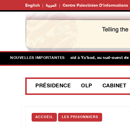
English
العربية
Centre Palestinien D’informations
ces israéliennes mènent un raid à Ya'bad, au sud-ouest de Jénine
NOUVELLES IMPORTANTES
PRÉSIDENCE
OLP
CABINET
ACCUEIL
LES PRISONNIERS