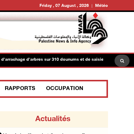
Friday , 07 August , 2026
Météo
hage d'arbres sur 310 dounums et de saisie de 3,5 dounums au sud
RAPPORTS
OCCUPATION
Actualités