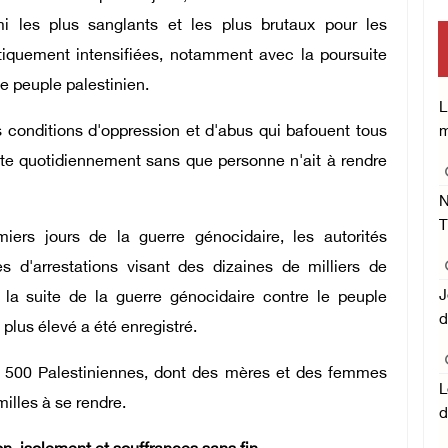
 les plus sanglants et les plus brutaux pour les
atiquement intensifiées, notamment avec la poursuite
e peuple palestinien.
L
es conditions d'oppression et d'abus qui bafouent tous
m
pète quotidiennement sans que personne n'ait à rendre
N
T
rs jours de la guerre génocidaire, les autorités
 d'arrestations visant des dizaines de milliers de
J
la suite de la guerre génocidaire contre le peuple
d
 plus élevé a été enregistré.
on 500 Palestiniennes, dont des mères et des femmes
L
illes à se rendre.
d