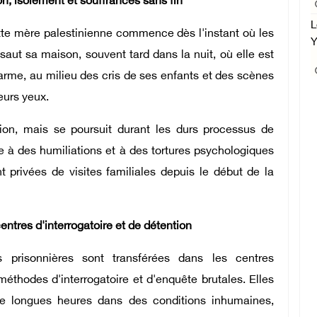
on, isolement et souffrances sans fin
L
te mère palestinienne commence dès l'instant où les
Y
aut sa maison, souvent tard dans la nuit, où elle est
rme, au milieu des cris de ses enfants et des scènes
eurs yeux.
tion, mais se poursuit durant les durs processus de
ise à des humiliations et à des tortures psychologiques
 privées de visites familiales depuis le début de la
tres d'interrogatoire et de détention
s prisonnières sont transférées dans les centres
méthodes d'interrogatoire et d'enquête brutales. Elles
de longues heures dans des conditions inhumaines,