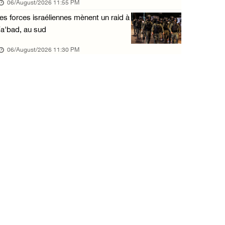
06/August/2026 11:55 PM
06/August/2026 12:57 PM
es forces israéliennes mènent un raid à
La présidence condamne et met en garde l'occ ...
a'bad, au sud
06/August/2026 12:16 PM
06/August/2026 11:30 PM
Les forces d'occupation démolissent une mais ...
06/August/2026 12:08 PM