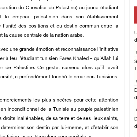
coration du Chevalier de Palestine) au jeune étudiant
mise en œuvre des décisions
t le drapeau palestinien dans son établissement
de l’unité des positions et du destin commun entre la
Central concernant les rela
U
t la cause centrale de la nation arabe.
d
l'État occupant
 avec une grande émotion et reconnaissance l’initiative
 à feu l’étudiant tunisien Fares Khaled – qu’Allah lui
S
r de Palestine. Ce geste, survenu alors qu’il levait
1
versité, a profondément touché le cœur des Tunisiens.
D
d
remerciements les plus sincères pour cette attention
ien inconditionnel de la Tunisie au peuple palestinien
 droits inaliénables, de sa terre et de ses lieux saints,
D
d
 déterminer son destin par lui-même, et d’établir son