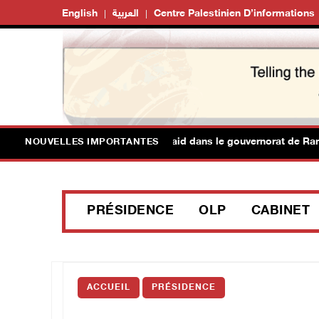
English
العربية
Centre Palestinien D’informations
ces israéliennes lancent des raid dans le gouvernorat de Ramallah
NOUVELLES IMPORTANTES
PRÉSIDENCE
OLP
CABINET
ACCUEIL
PRÉSIDENCE