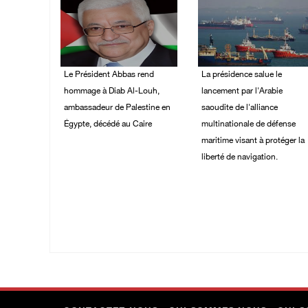
Le Président Abbas rend
La présidence salue le
hommage à Diab Al-Louh,
lancement par l'Arabie
ambassadeur de Palestine en
saoudite de l'alliance
Égypte, décédé au Caire
multinationale de défense
maritime visant à protéger la
09/August/2026 10:54
liberté de navigation.
AM
07/August/2026 06:39
PM