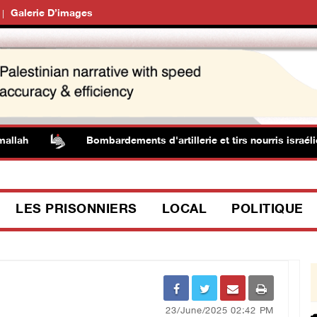
Galerie D’images
Bombardements d'artillerie et tirs nourris israéliens d
LES PRISONNIERS
LOCAL
POLITIQUE
23/June/2025 02:42 PM