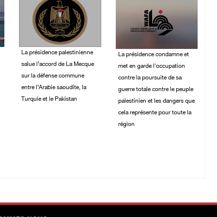
La présidence palestinienne
La présidence condamne et
salue l’accord de La Mecque
met en garde l'occupation
sur la défense commune
contre la poursuite de sa
entre l’Arabie saoudite, la
guerre totale contre le peuple
Turquie et le Pakistan
palestinien et les dangers que
cela représente pour toute la
07/August/2026 05:38
PM
région
06/August/2026 12:16
PM