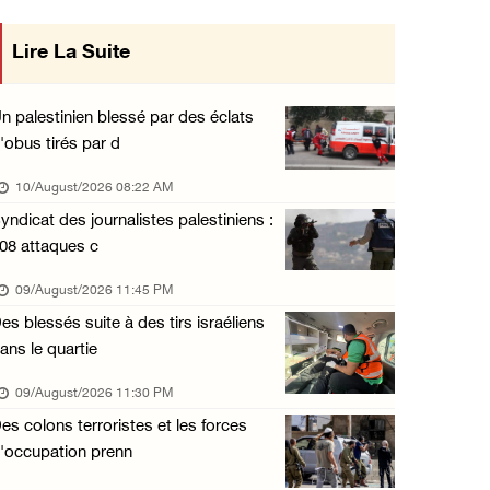
Les colons déracinent des dizaines d’arbres ...
Lire La Suite
 du Conseil
09/August/2026 01:45 PM
tions avec
133 colons israéliens font irruption dans la ...
n palestinien blessé par des éclats
09/August/2026 12:55 PM
'obus tirés par d
Des cultures endommagées après le pâturage d ...
10/August/2026 08:22 AM
09/August/2026 12:03 PM
yndicat des journalistes palestiniens :
08 attaques c
Gaza : le bilan de la guerre atteint 73.386 ...
09/August/2026 11:54 AM
09/August/2026 11:45 PM
es blessés suite à des tirs israéliens
Le Président Abbas rend hommage à Diab Al-Lo ...
ans le quartie
09/August/2026 10:54 AM
09/August/2026 11:30 PM
Les forces israéliennes s’emparent d’une mai ...
es colons terroristes et les forces
09/August/2026 10:44 AM
'occupation prenn
Les forces israéliennes installent un barrag ...