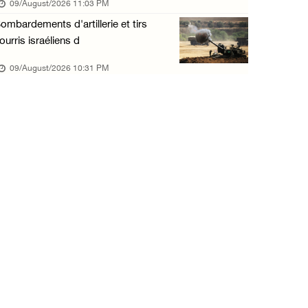
09/August/2026 11:03 PM
09/August/2026 09:56 AM
ombardements d'artillerie et tirs
Malgré le cessez-le-feu, Gaza toujours sous ...
ourris israéliens d
09/August/2026 09:53 AM
09/August/2026 10:31 PM
Des soldats israéliens ouvrent le feu sur un ...
09/August/2026 09:44 AM
Des colons israéliens incendient une habitat ...
09/August/2026 09:38 AM
États-Unis : des médecins lancent une campag ...
09/August/2026 08:43 AM