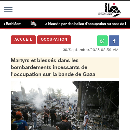
à Bethléem
3 blessés par des balles d’occupation au nord de Khan 
MENU
ACCUEIL
OCCUPATION
h
Galerie d’images
30/September/2025 08:59 AM
Martyrs et blessés dans les
Centre palestinien
bombardements incessants de
l'occupation sur la bande de Gaza
rmations
العربية
English