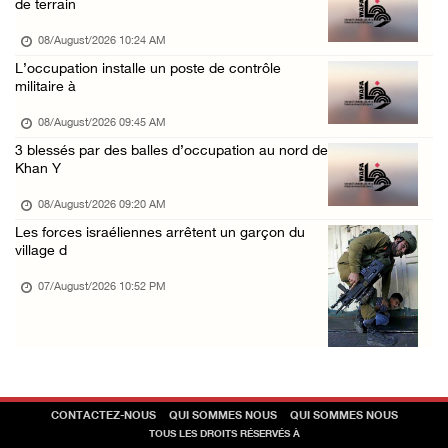
de terrain
07/August/2026 02:13 PM
« La force ne garantira ni sécurité ni stabi ...
08/August/2026 10:24 AM
L’occupation installe un poste de contrôle
07/August/2026 01:58 PM
militaire à
Khalayel al-Louz : des colons attaquent un c ...
08/August/2026 09:45 AM
07/August/2026 01:53 PM
3 blessés par des balles d’occupation au nord de
Nouvelle attaque de colons à Ramallah : une ...
Khan Y
07/August/2026 12:31 PM
08/August/2026 09:20 AM
Les forces israéliennes arrêtent un garçon du
village d
07/August/2026 10:52 PM
CONTACTEZ-NOUS
QUI SOMMES NOUS
QUI SOMMES NOUS
TOUS LES DROITS RÉSERVÉS À