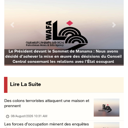
07/August/2026 07:27 PM
Suite au renouvellement de l'interdiction de ...
07/August/2026 06:47 PM
Previous
Next
La présidence salue le lancement par l'Arabi ...
07/August/2026 06:39 PM
Naplouse : Attaque des forces d'occupation e ...
Le Président devant le Sommet de Manama : Nous avons
L
décidé d'achever la mise en œuvre des décisions du Conseil
07/August/2026 06:14 PM
Central concernant les relations avec l'État occupant
La présidence palestinienne salue l’accord d ...
07/August/2026 05:38 PM
Lire La Suite
Environ 70 000 fidèles ont accompli la prièr ...
07/August/2026 02:45 PM
Des colons terroristes attaquent une maison et
La présidence palestinienne condamne les att ...
prennent
07/August/2026 02:42 PM
08/August/2026 10:31 AM
Incursions et barrages improvisés : les colo ...
Les forces d’occupation mènent des enquêtes