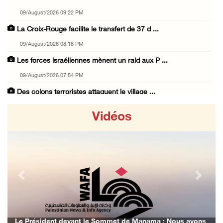
09/August/2026 09:22 PM
La Croix-Rouge facilite le transfert de 37 d ...
09/August/2026 08:18 PM
Les forces israéliennes mènent un raid aux P ...
09/August/2026 07:54 PM
Des colons terroristes attaquent le village ...
09/August/2026 07:12 PM
Vidéos
Deux civils blessés par des balles d’occupat ...
09/August/2026 05:40 PM
Les colons envahissent les terres des citoye ...
09/August/2026 04:41 PM
Previous
Next
Shahin : La réunion d’Amman appelle à une ac ...
09/August/2026 04:23 PM
Des ministres et des membres de la Knesset p ...
Le Président devant le Sommet de Manama : Nous avons