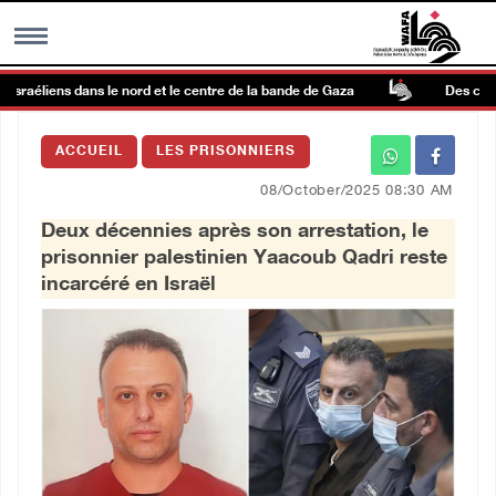
israéliens dans le nord et le centre de la bande de Gaza
Des colons 
MENU
ACCUEIL
LES PRISONNIERS
h
Galerie d’images
08/October/2025 08:30 AM
Deux décennies après son arrestation, le
Centre palestinien
prisonnier palestinien Yaacoub Qadri reste
incarcéré en Israël
rmations
العربية
English