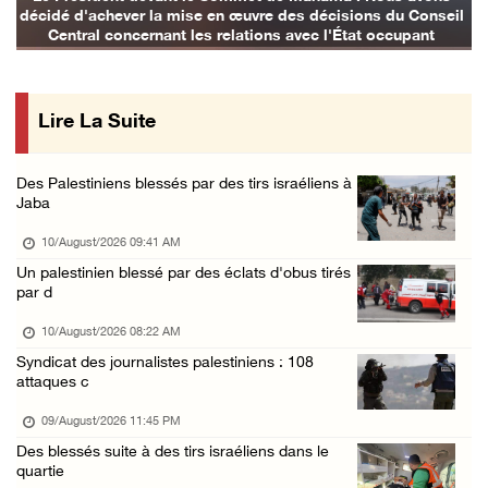
décidé d'achever la mise en œuvre des décisions du Conseil
09/August/2026 02:36 PM
Central concernant les relations avec l'État occupant
Les autorités d’occupation reconnaissent le ...
09/August/2026 02:08 PM
Lire La Suite
Les colons déracinent des dizaines d’arbres ...
09/August/2026 01:45 PM
Des Palestiniens blessés par des tirs israéliens à
133 colons israéliens font irruption dans la ...
Jaba
09/August/2026 12:55 PM
10/August/2026 09:41 AM
Des cultures endommagées après le pâturage d ...
Un palestinien blessé par des éclats d'obus tirés
par d
09/August/2026 12:03 PM
Gaza : le bilan de la guerre atteint 73.386 ...
10/August/2026 08:22 AM
Syndicat des journalistes palestiniens : 108
09/August/2026 11:54 AM
attaques c
Le Président Abbas rend hommage à Diab Al-Lo ...
09/August/2026 11:45 PM
09/August/2026 10:54 AM
Des blessés suite à des tirs israéliens dans le
Les forces israéliennes s’emparent d’une mai ...
quartie