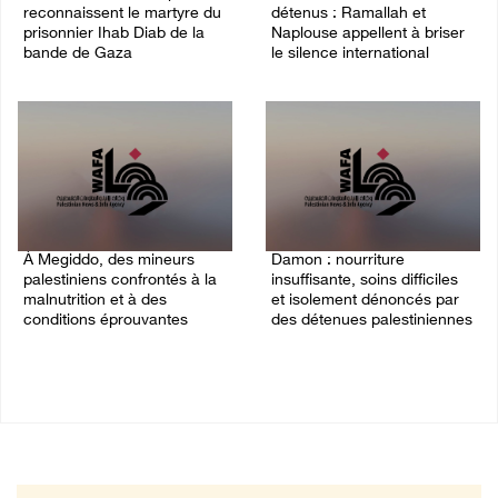
reconnaissent le martyre du
détenus : Ramallah et
prisonnier Ihab Diab de la
Naplouse appellent à briser
bande de Gaza
le silence international
09/August/2026 02:08 PM
03/August/2026 01:40 PM
À Megiddo, des mineurs
Damon : nourriture
palestiniens confrontés à la
insuffisante, soins difficiles
malnutrition et à des
et isolement dénoncés par
conditions éprouvantes
des détenues palestiniennes
02/August/2026 02:07 PM
02/August/2026 12:32 PM