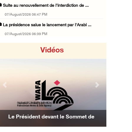
Suite au renouvellement de l'interdiction de ...
07/August/2026 06:47 PM
La présidence salue le lancement par l'Arabi ...
07/August/2026 06:39 PM
Naplouse : Attaque des forces d'occupation e ...
Vidéos
07/August/2026 06:14 PM
La présidence palestinienne salue l’accord d ...
07/August/2026 05:38 PM
Environ 70 000 fidèles ont accompli la prièr ...
Previous
Next
07/August/2026 02:45 PM
La présidence palestinienne condamne les att ...
07/August/2026 02:42 PM
Le Président devant le Sommet de
Incursions et barrages improvisés : les colo ...
Manama : Nous avons décidé d'achever la
07/August/2026 02:13 PM