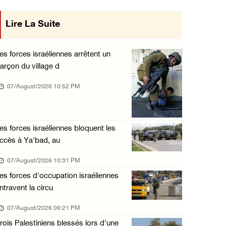
« La force ne garantira ni sécurité ni stabi ...
Lire La Suite
mise en œuvre des décisions du Conseil
07/August/2026 01:58 PM
Central concernant les relations avec
Khalayel al-Louz : des colons attaquent un c ...
es forces israéliennes arrêtent un
07/August/2026 01:53 PM
arçon du village d
l'État occupant
Nouvelle attaque de colons à Ramallah : une ...
07/August/2026 10:52 PM
07/August/2026 12:31 PM
L’armée israélienne installe un barrage mili ...
es forces israéliennes bloquent les
07/August/2026 09:18 AM
ccès à Ya'bad, au
07/August/2026 10:31 PM
es forces d'occupation israéliennes
ntravent la circu
07/August/2026 09:21 PM
rois Palestiniens blessés lors d'une