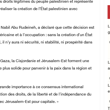
s droits légitimes du peuple palestinien et représente
éaliser la création de l’État palestinien avec
L
, Nabil Abu Rudeineh, a déclaré que cette décision est
g
ricaine et à l'occupation : sans la création d'un État
l n'y aura ni sécurité, ni stabilité, ni prospérité dans
e Gaza, la Cisjordanie et Jérusalem-Est forment une
L
 plus solide pour parvenir à la paix dans la région et
a
L
e grande importance à ce consensus international
e
tion des droits, de la liberté et de l'indépendance du
ec Jérusalem-Est pour capitale. »
T