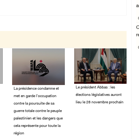
a
C
r
Le président Abbas : les
La présidence condamne et
élections législatives auront
met en garde l'occupation
lieu le 28 novembre prochain
contre la poursuite de sa
guerre totale contre le peuple
03/August/2026 05:09
PM
palestinien et les dangers que
cela représente pour toute la
région