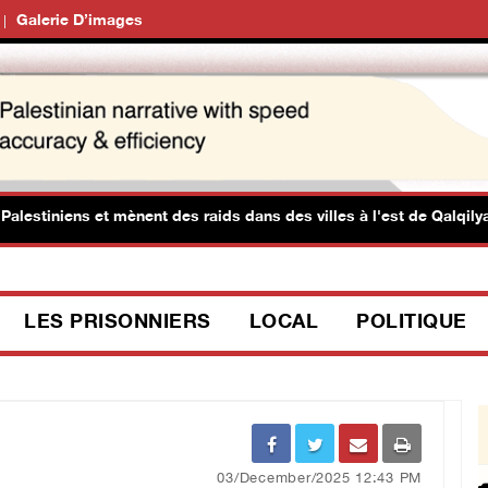
Galerie D’images
stiniens et mènent des raids dans des villes à l'est de Qalqilya
LES PRISONNIERS
LOCAL
POLITIQUE
03/December/2025 12:43 PM