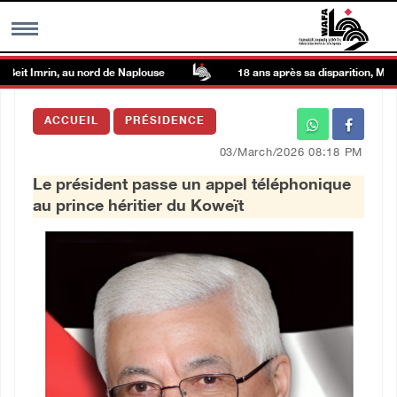
 Imrin, au nord de Naplouse
18 ans après sa disparition, Mahmoud D
MENU
ACCUEIL
PRÉSIDENCE
h
Galerie d’images
03/March/2026 08:18 PM
Le président passe un appel téléphonique
Centre palestinien
au prince héritier du Koweït
rmations
العربية
English