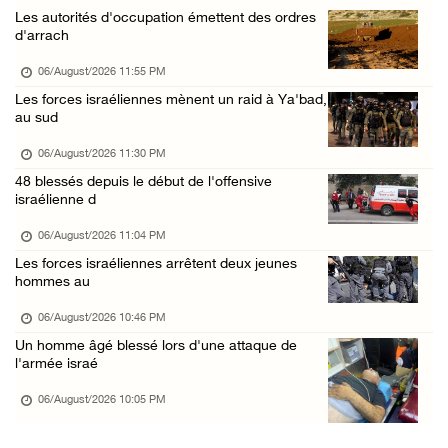
Les autorités d'occupation émettent des ordres
Croissant-Rouge : 16 blessés suite à l'agres ...
d'arrach
06/August/2026 01:42 PM
06/August/2026 11:55 PM
Les forces d'occupation rasent 4 dunams à Ba ...
Les forces israéliennes mènent un raid à Ya'bad,
au sud
06/August/2026 12:57 PM
La présidence condamne et met en garde l'occ ...
06/August/2026 11:30 PM
48 blessés depuis le début de l'offensive
06/August/2026 12:16 PM
israélienne d
Les forces d'occupation démolissent une mais ...
06/August/2026 11:04 PM
06/August/2026 12:08 PM
Les forces israéliennes arrêtent deux jeunes
Des colons clôturent des terres dans le nord ...
hommes au
06/August/2026 11:05 AM
06/August/2026 10:46 PM
L'occupation poursuit son agression contre l ...
Un homme âgé blessé lors d'une attaque de
l'armée israé
06/August/2026 09:32 AM
06/August/2026 10:05 PM
Les autorités israéliennes démolissent un im ...
06/August/2026 09:10 AM