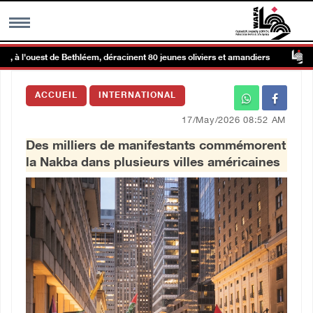
à l'ouest de Bethléem, déracinent 80 jeunes oliviers et amandiers
MENU
ACCUEIL
INTERNATIONAL
h
Galerie d’images
17/May/2026 08:52 AM
Des milliers de manifestants commémorent
Centre palestinien
la Nakba dans plusieurs villes américaines
rmations
العربية
English