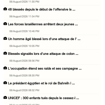
06/August/2026 11:30 PM
48 blessés depuis le début de l'offensive is ...
06/August/2026 11:04 PM
Les forces israéliennes arrêtent deux jeunes ...
06/August/2026 10:46 PM
Un homme âgé blessé lors d'une attaque de l' ...
06/August/2026 10:05 PM
Blessés signalés lors d'une attaque de colon ...
06/August/2026 09:36 PM
L'occupation étend ses raids et ses campagne ...
06/August/2026 08:30 PM
Le président égyptien et le roi de Bahreïn i ...
06/August/2026 08:02 PM
UNICEF : 300 enfants tués depuis le cessez-l ...