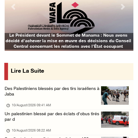
09/August/2026 04:41 PM
Previous
Next
Shahin : La réunion d’Amman appelle à une ac ...
09/August/2026 04:23 PM
Des ministres et des membres de la Knesset p ...
Le Président devant le Sommet de Manama : Nous avons
décidé d'achever la mise en œuvre des décisions du Conseil
09/August/2026 02:36 PM
Central concernant les relations avec l'État occupant
Les autorités d’occupation reconnaissent le ...
09/August/2026 02:08 PM
Lire La Suite
Les colons déracinent des dizaines d’arbres ...
09/August/2026 01:45 PM
Des Palestiniens blessés par des tirs israéliens à
133 colons israéliens font irruption dans la ...
Jaba
09/August/2026 12:55 PM
10/August/2026 09:41 AM
Des cultures endommagées après le pâturage d ...
Un palestinien blessé par des éclats d'obus tirés
par d
09/August/2026 12:03 PM
Gaza : le bilan de la guerre atteint 73.386 ...
10/August/2026 08:22 AM