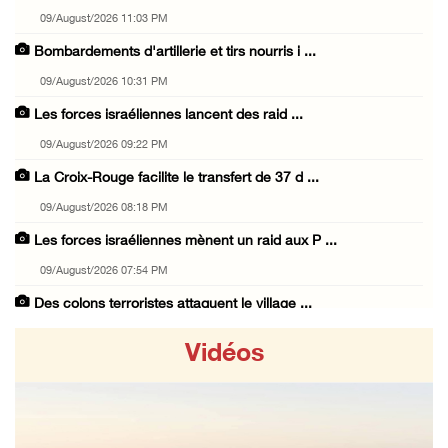
09/August/2026 11:03 PM
Bombardements d'artillerie et tirs nourris i ...
09/August/2026 10:31 PM
Les forces israéliennes lancent des raid ...
09/August/2026 09:22 PM
La Croix-Rouge facilite le transfert de 37 d ...
09/August/2026 08:18 PM
Les forces israéliennes mènent un raid aux P ...
09/August/2026 07:54 PM
Des colons terroristes attaquent le village ...
09/August/2026 07:12 PM
Vidéos
Deux civils blessés par des balles d’occupat ...
09/August/2026 05:40 PM
Les colons envahissent les terres des citoye ...