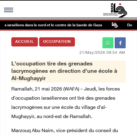
s israéliens dans le nord et le centre de la bande de Gaza
Des colo
MENU
ACCUEIL
OCCUPATION
h
Galerie d’images
21/May/2026 09:54 AM
L'occupation tire des grenades
Centre palestinien
lacrymogènes en direction d'une école à
Al-Mughayyir
rmations
Ramallah, 21 mai 2026 (WAFA) – Jeudi, les forces
d'occupation israéliennes ont tiré des grenades
العربية
lacrymogènes sur une école du village d'al-
Mughayyir, au nord-est de Ramallah.
English
Marzouq Abu Naim, vice-président du conseil du