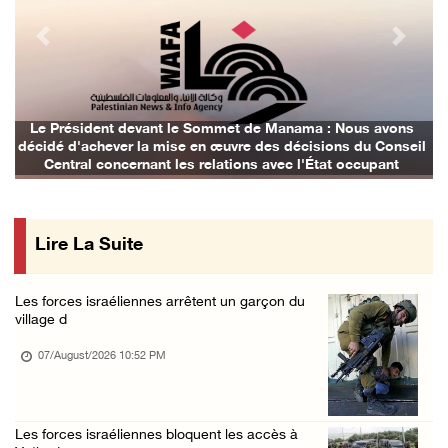
07/August/2026 02:45 PM
Previous
Next
La présidence palestinienne condamne les att ...
07/August/2026 02:42 PM
Incursions et barrages improvisés : les colo ...
Le Président devant le Sommet de Manama : Nous avons
décidé d'achever la mise en œuvre des décisions du Conseil
07/August/2026 02:13 PM
Central concernant les relations avec l'État occupant
« La force ne garantira ni sécurité ni stabi ...
07/August/2026 01:58 PM
Lire La Suite
Khalayel al-Louz : des colons attaquent un c ...
07/August/2026 01:53 PM
Les forces israéliennes arrêtent un garçon du
Nouvelle attaque de colons à Ramallah : une ...
village d
07/August/2026 12:31 PM
07/August/2026 10:52 PM
L’armée israélienne installe un barrage mili ...
07/August/2026 09:18 AM
Les forces israéliennes bloquent les accès à
Nouvelles incursions à Bethléem et Tubas : d ...