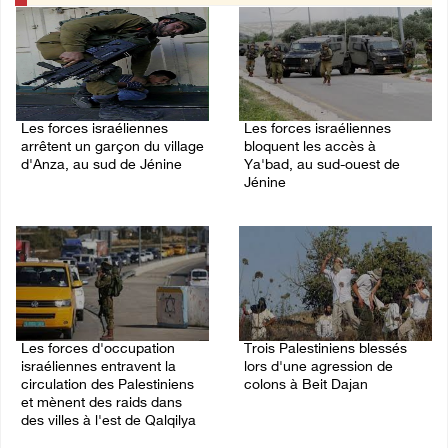
Les forces israéliennes
Les forces israéliennes
arrêtent un garçon du village
bloquent les accès à
d'Anza, au sud de Jénine
Ya'bad, au sud-ouest de
Jénine
07/August/2026 10:52 PM
07/August/2026 10:31 PM
Les forces d'occupation
Trois Palestiniens blessés
israéliennes entravent la
lors d'une agression de
circulation des Palestiniens
colons à Beit Dajan
et mènent des raids dans
07/August/2026 09:00 PM
des villes à l'est de Qalqilya