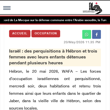
cord de La Mecque sur la défense commune entre l’Arabie saoudite, la Turquie e
MENU
ACCUEIL
OCCUPATION
h
Galerie d’images
20/May/2026 11:35 PM
Israël : des perquisitions à Hébron et trois
Centre palestinien
femmes avec leurs enfants détenues
pendant plusieurs heures
rmations
Hébron, le 20 mai 2026, WAFA – Les forces
d'occupation israéliennes ont perquisitionné,
العربية
mercredi soir, deux habitations et retenu trois
femmes ainsi que leurs enfants dans le quartier de
English
Jaber, dans la vieille ville de Hébron, selon des
sources locales.