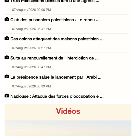
Trois Palestiniens blessés lors d'une agress ...
07/August/2026 09:00 PM
Club des prisonniers palestiniens : Le renou ...
07/August/2026 08:47 PM
Des colons attaquent des maisons palestinien ...
07/August/2026 07:27 PM
Suite au renouvellement de l'interdiction de ...
07/August/2026 06:47 PM
La présidence salue le lancement par l'Arabi ...
07/August/2026 06:39 PM
Naplouse : Attaque des forces d'occupation e ...
07/August/2026 06:14 PM
Vidéos
La présidence palestinienne salue l’accord d ...
07/August/2026 05:38 PM
Environ 70 000 fidèles ont accompli la prièr ...