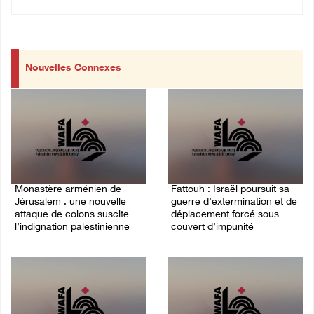
Nouvelles Connexes
Monastère arménien de
Fattouh : Israël poursuit sa
Jérusalem : une nouvelle
guerre d’extermination et de
attaque de colons suscite
déplacement forcé sous
l’indignation palestinienne
couvert d’impunité
03/August/2026 02:25 PM
30/July/2026 04:28 PM