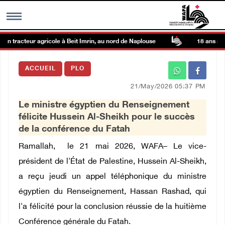
un tracteur agricole à Beit Imrin, au nord de Naplouse
18 ans après
MENU
ACCUEIL
PLO
h
Galerie d’images
21/May/2026 05:37 PM
Le ministre égyptien du Renseignement
Centre palestinien
félicite Hussein Al-Sheikh pour le succès
de la conférence du Fatah
rmations
Ramallah, le 21 mai 2026, WAFA– Le vice-
président de l'État de Palestine, Hussein Al-Sheikh,
العربية
a reçu jeudi un appel téléphonique du ministre
égyptien du Renseignement, Hassan Rashad, qui
English
l'a félicité pour la conclusion réussie de la huitième
Conférence générale du Fatah.