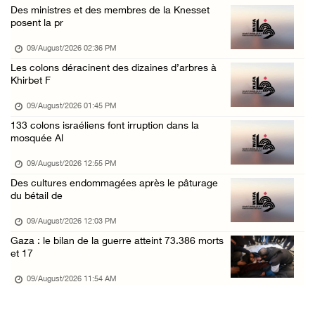
Des ministres et des membres de la Knesset
Des cas d’asphyxie ont été signalés dans le ...
posent la pr
09/August/2026 12:16 AM
09/August/2026 02:36 PM
Six civils blessés lors d'une attaque perpét ...
Les colons déracinent des dizaines d’arbres à
Khirbet F
09/August/2026 12:11 AM
Des colons attaquent une mosquée dans la bou ...
09/August/2026 01:45 PM
133 colons israéliens font irruption dans la
08/August/2026 09:28 PM
mosquée Al
Des colons attaquent le village d'Abu Falah
09/August/2026 12:55 PM
08/August/2026 07:40 PM
Des cultures endommagées après le pâturage
Plusieurs cas d’asphyxie lors du raid des fo ...
du bétail de
08/August/2026 06:16 PM
09/August/2026 12:03 PM
Une session du Conseil de sécurité sur la Ci ...
Gaza : le bilan de la guerre atteint 73.386 morts
et 17
08/August/2026 05:15 PM
09/August/2026 11:54 AM
Un colon terroriste laisse son bétail dans l ...
08/August/2026 03:41 PM