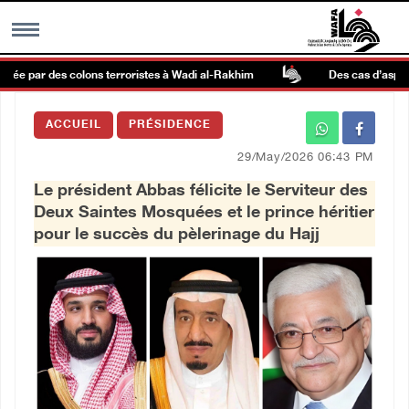
rée par des colons terroristes à Wadi al-Rakhim
Des cas d’asphyxie
MENU
ACCUEIL
PRÉSIDENCE
h
Galerie d’images
29/May/2026 06:43 PM
Le président Abbas félicite le Serviteur des
Centre palestinien
Deux Saintes Mosquées et le prince héritier
pour le succès du pèlerinage du Hajj
rmations
العربية
English