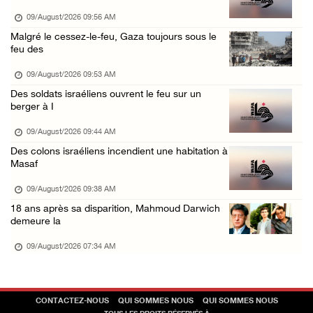
08/August/2026 02:21 PM
09/August/2026 09:56 AM
L’occupation continue de ravager des terres ...
Malgré le cessez-le-feu, Gaza toujours sous le
feu des
08/August/2026 12:16 PM
73384 martyrs et 174242 blessés depuis le dé ...
09/August/2026 09:53 AM
Des soldats israéliens ouvrent le feu sur un
08/August/2026 11:22 AM
berger à I
Des colons terroristes attaquent une maison ...
09/August/2026 09:44 AM
08/August/2026 10:31 AM
Des colons israéliens incendient une habitation à
Masaf
09/August/2026 09:38 AM
18 ans après sa disparition, Mahmoud Darwich
demeure la
09/August/2026 07:34 AM
CONTACTEZ-NOUS
QUI SOMMES NOUS
QUI SOMMES NOUS