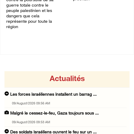
contre la poursuite de sa
guerre totale contre le
03/August/2026 05:09 PM
peuple palestinien et les
dangers que cela
représente pour toute la
région
06/August/2026 12:16 PM
Actualités
Les forces israéliennes installent un barrag ...
09/August/2026 09:56 AM
Malgré le cessez-le-feu, Gaza toujours sous ...
09/August/2026 09:53 AM
Des soldats israéliens ouvrent le feu sur un ...