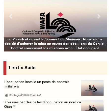
Naplouse : Attaque des forces d'occupation e ...
07/August/2026 06:14 PM
Previous
Next
La présidence palestinienne salue l’accord d ...
07/August/2026 05:38 PM
Environ 70 000 fidèles ont accompli la prièr ...
Le Président devant le Sommet de Manama : Nous avons
décidé d'achever la mise en œuvre des décisions du Conseil
07/August/2026 02:45 PM
Central concernant les relations avec l'État occupant
La présidence palestinienne condamne les att ...
07/August/2026 02:42 PM
Lire La Suite
Incursions et barrages improvisés : les colo ...
07/August/2026 02:13 PM
L’occupation installe un poste de contrôle
« La force ne garantira ni sécurité ni stabi ...
militaire à
07/August/2026 01:58 PM
08/August/2026 09:45 AM
Khalayel al-Louz : des colons attaquent un c ...
3 blessés par des balles d’occupation au nord de
Khan Y
07/August/2026 01:53 PM