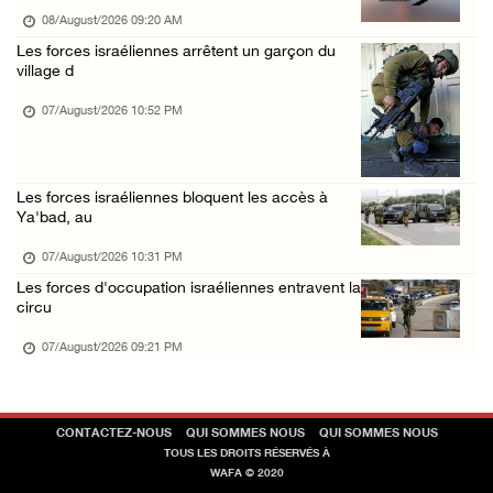
Nouvelle attaque de colons à Ramallah : une ...
08/August/2026 09:20 AM
Les forces israéliennes arrêtent un garçon du
07/August/2026 12:31 PM
village d
07/August/2026 10:52 PM
Les forces israéliennes bloquent les accès à
Ya'bad, au
07/August/2026 10:31 PM
Les forces d'occupation israéliennes entravent la
circu
07/August/2026 09:21 PM
CONTACTEZ-NOUS
QUI SOMMES NOUS
QUI SOMMES NOUS
TOUS LES DROITS RÉSERVÉS À
WAFA © 2020