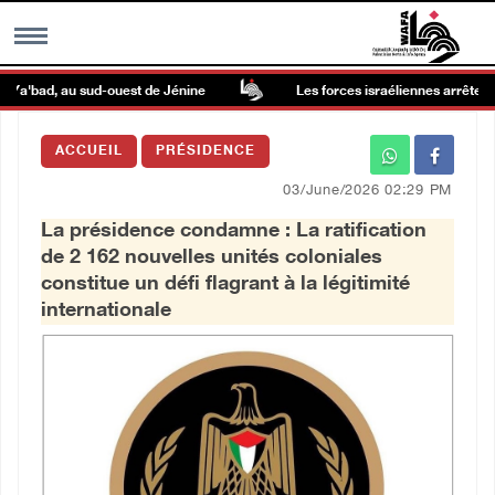
Ya'bad, au sud-ouest de Jénine
Les forces israéliennes arrêtent un
MENU
ACCUEIL
PRÉSIDENCE
h
Galerie d’images
03/June/2026 02:29 PM
La présidence condamne : La ratification
Centre palestinien
de 2 162 nouvelles unités coloniales
constitue un défi flagrant à la légitimité
rmations
internationale
العربية
English