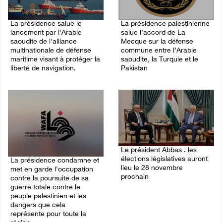
La présidence salue le
La présidence palestinienne
lancement par l'Arabie
salue l’accord de La
saoudite de l'alliance
Mecque sur la défense
multinationale de défense
commune entre l’Arabie
maritime visant à protéger la
saoudite, la Turquie et le
liberté de navigation.
Pakistan
07/August/2026 06:39 PM
07/August/2026 05:38 PM
Le président Abbas : les
élections législatives auront
La présidence condamne et
lieu le 28 novembre
met en garde l'occupation
prochain
contre la poursuite de sa
guerre totale contre le
03/August/2026 05:09 PM
peuple palestinien et les
dangers que cela
représente pour toute la