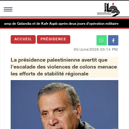
amp de Qalandia et de Kafr Aqab après deux jours d'opération militaire
MENU
ACCUEIL
PRÉSIDENCE
h
Galerie d’images
05/June/2026 03:14 PM
La présidence palestinienne avertit que
Centre palestinien
l'escalade des violences de colons menace
les efforts de stabilité régionale
rmations
العربية
English