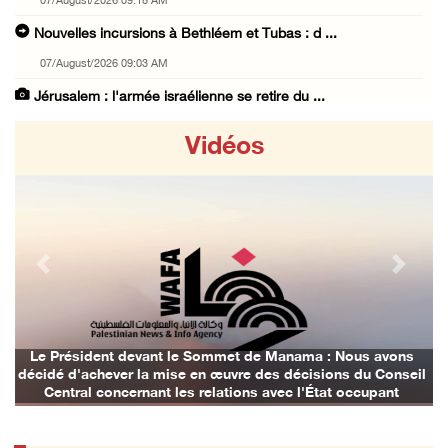
07/August/2026 09:18 AM
Nouvelles incursions à Bethléem et Tubas : d ...
07/August/2026 09:03 AM
Jérusalem : l'armée israélienne se retire du ...
07/August/2026 08:54 AM
Vidéos
Les autorités d'occupation émettent des ordr ...
06/August/2026 11:55 PM
Les forces israéliennes mènent un raid à Ya' ...
06/August/2026 11:30 PM
Previous
Next
48 blessés depuis le début de l'offensive is ...
06/August/2026 11:04 PM
Les forces israéliennes arrêtent deux jeunes ...
vant le Sommet de Manama : Nous avons
Les avions d'occupa
a mise en œuvre des décisions du Conseil
06/August/2026 10:46 PM
ant les relations avec l'État occupant
Un homme âgé blessé lors d'une attaque de l' ...
06/August/2026 10:05 PM