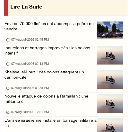
Lire La Suite
Blessés signalés lors d'une attaque de colon ...
06/August/2026 09:36 PM
Environ 70 000 fidèles ont accompli la prière du
L'occupation étend ses raids et ses campagne ...
vendre
06/August/2026 08:30 PM
07/August/2026 02:45 PM
Le président égyptien et le roi de Bahreïn i ...
Incursions et barrages improvisés : les colons
intensif
06/August/2026 08:02 PM
UNICEF : 300 enfants tués depuis le cessez-l ...
07/August/2026 02:13 PM
Khalayel al-Louz : des colons attaquent un
06/August/2026 07:43 PM
camion-citer
Deux blessés, dont un adolescent, lors d’une ...
07/August/2026 01:53 PM
06/August/2026 07:10 PM
Nouvelle attaque de colons à Ramallah : une
Israël restitue la dépouille d’Alaa Sobeh, d ...
militante é
06/August/2026 07:02 PM
07/August/2026 12:31 PM
Les forces israéliennes ferment les abords d ...
L’armée israélienne installe un barrage militaire à
l’e
06/August/2026 06:24 PM