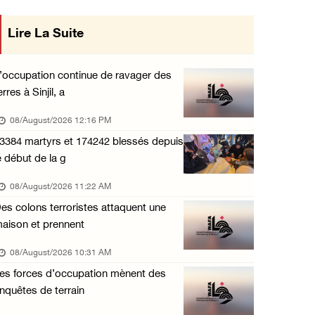
La présidence salue le lancement par l'Arabi ...
Lire La Suite
mise en œuvre des décisions du Conseil
07/August/2026 06:39 PM
Central concernant les relations avec
Naplouse : Attaque des forces d'occupation e ...
’occupation continue de ravager des
07/August/2026 06:14 PM
erres à Sinjil, a
l'État occupant
La présidence palestinienne salue l’accord d ...
08/August/2026 12:16 PM
07/August/2026 05:38 PM
3384 martyrs et 174242 blessés depuis
e début de la g
Environ 70 000 fidèles ont accompli la prièr ...
07/August/2026 02:45 PM
08/August/2026 11:22 AM
es colons terroristes attaquent une
La présidence palestinienne condamne les att ...
aison et prennent
07/August/2026 02:42 PM
08/August/2026 10:31 AM
Incursions et barrages improvisés : les colo ...
es forces d’occupation mènent des
07/August/2026 02:13 PM
nquêtes de terrain
« La force ne garantira ni sécurité ni stabi ...