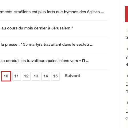
ts israéliens est plus forts que hymnes des églises ...
s au cours du mois dernier à Jérusalem "
L
t
la presse : 135 martyrs travaillant dans le secteu ...
7
 conduit les travailleurs palestiniens vers « l’i ...
l
Suivant
10
11
12
13
14
15
D
m
L
e