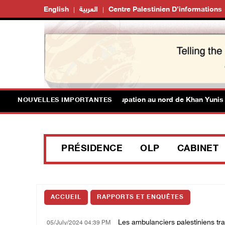
English
العربية
Centre Palestinien D’informations
3 blessés par des balles d’occupation au nord de Khan Yunis
NOUVELLES IMPORTANTES
PRÉSIDENCE
OLP
CABINET
ACCUEIL
RAPPORTS ET ENQUÊTES
Les ambulanciers palestiniens trava
05/July/2024 04:39 PM