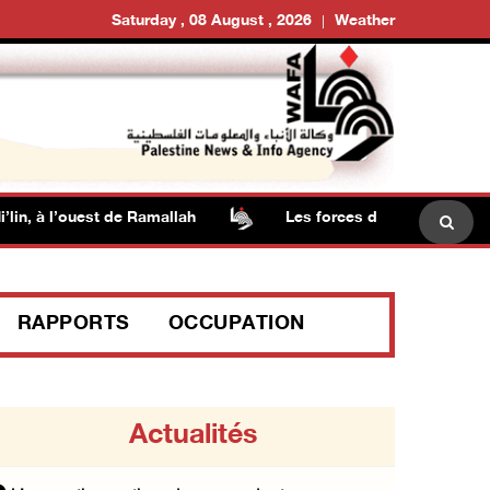
Saturday , 08 August , 2026
Weather
n, à l’ouest de Ramallah
Les forces d’occupation mènent
RAPPORTS
OCCUPATION
Actualités