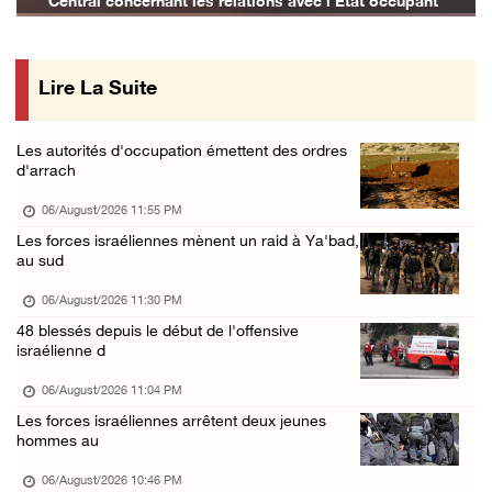
Central concernant les relations avec l'État occupant
Offensive israélienne à Qalandia : 16 Palest ...
06/August/2026 04:30 PM
Lire La Suite
Des ministres des affaires étrangères de hui ...
06/August/2026 03:06 PM
Les autorités d'occupation émettent des ordres
Croissant-Rouge : 16 blessés suite à l'agres ...
d'arrach
06/August/2026 01:42 PM
06/August/2026 11:55 PM
Les forces d'occupation rasent 4 dunams à Ba ...
Les forces israéliennes mènent un raid à Ya'bad,
au sud
06/August/2026 12:57 PM
La présidence condamne et met en garde l'occ ...
06/August/2026 11:30 PM
48 blessés depuis le début de l'offensive
06/August/2026 12:16 PM
israélienne d
Les forces d'occupation démolissent une mais ...
06/August/2026 11:04 PM
06/August/2026 12:08 PM
Les forces israéliennes arrêtent deux jeunes
Des colons clôturent des terres dans le nord ...
hommes au
06/August/2026 11:05 AM
06/August/2026 10:46 PM