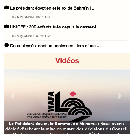
Le président égyptien et le roi de Bahreïn i ...
06/August/2026 08:02 PM
UNICEF : 300 enfants tués depuis le cessez-l ...
06/August/2026 07:43 PM
Deux blessés, dont un adolescent, lors d’une ...
06/August/2026 07:10 PM
Vidéos
Israël restitue la dépouille d’Alaa Sobeh, d ...
06/August/2026 07:02 PM
Les forces israéliennes ferment les abords d ...
06/August/2026 06:24 PM
Previous
Next
Tubas : déploiement militaire israélien et t ...
06/August/2026 05:44 PM
Environ 58 000 cas de varicelle recensés dan ...
Le Président devant le Sommet de Manama : Nous avons
décidé d'achever la mise en œuvre des décisions du Conseil
06/August/2026 04:58 PM