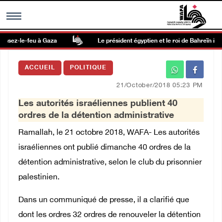
ssez-le-feu à Gaza
Le président égyptien et le roi de Bahreïn insi
MENU
ACCUEIL
POLITIQUE
h
Galerie d’images
21/October/2018 05:23 PM
Les autorités israéliennes publient 40
Centre palestinien
ordres de la détention administrative
Ramallah, le 21 octobre 2018, WAFA- Les autorités
rmations
israéliennes ont publié dimanche 40 ordres de la
détention administrative, selon le club du prisonnier
العربية
palestinien.
English
Dans un communiqué de presse, il a clarifié que
dont les ordres 32 ordres de renouveler la détention