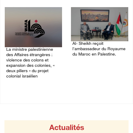
04/August/2026 12:16 PM
Al- Sheikh reçoit
l'ambassadeur du Royaume
La ministre palestinienne
du Maroc en Palestine.
des Affaires étrangères :
violence des colons et
02/August/2026 06:36 PM
expansion des colonies, «
deux piliers » du projet
colonial israélien
03/August/2026 05:19 PM
Actualités