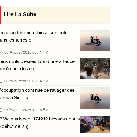
Club des prisonniers palestiniens : Le renou ...
Lire La Suite
mise en œuvre des décisions du Conseil
07/August/2026 08:47 PM
Central concernant les relations avec
Des colons attaquent des maisons palestinien ...
n colon terroriste laisse son bétail
07/August/2026 07:27 PM
ans les terres d
l'État occupant
Suite au renouvellement de l'interdiction de ...
08/August/2026 03:41 PM
07/August/2026 06:47 PM
eux civils blessés lors d’une attaque
enée par des co
La présidence salue le lancement par l'Arabi ...
07/August/2026 06:39 PM
08/August/2026 02:54 PM
’occupation continue de ravager des
Naplouse : Attaque des forces d'occupation e ...
erres à Sinjil, a
07/August/2026 06:14 PM
08/August/2026 12:16 PM
La présidence palestinienne salue l’accord d ...
3384 martyrs et 174242 blessés depuis
07/August/2026 05:38 PM
e début de la g