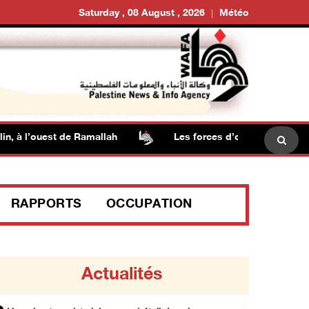
Saturday , 08 August , 2026
Météo
 à l’ouest de Ramallah
Les forces d’occupation mènent d
RAPPORTS
OCCUPATION
Actualités