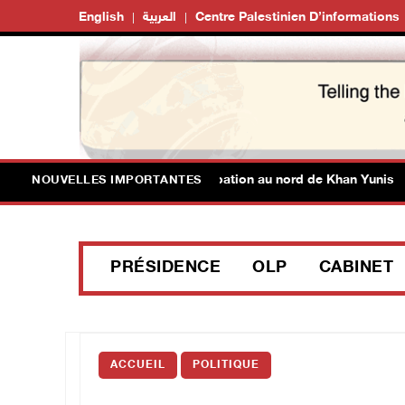
English
العربية
Centre Palestinien D’informations
3 blessés par des balles d’occupation au nord de Khan Yunis
NOUVELLES IMPORTANTES
PRÉSIDENCE
OLP
CABINET
ACCUEIL
POLITIQUE