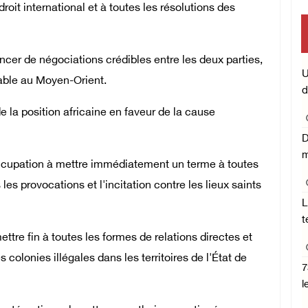
oit international et à toutes les résolutions des
ncer de négociations crédibles entre les deux parties,
U
rable au Moyen-Orient.
d
 de la position africaine en faveur de la cause
D
m
'occupation à mettre immédiatement un terme à toutes
les provocations et l'incitation contre les lieux saints
L
t
tre fin à toutes les formes de relations directes et
 colonies illégales dans les territoires de l'État de
7
l