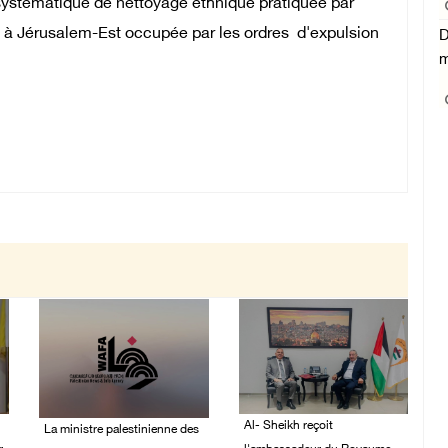
 systématique de nettoyage ethnique pratiquée par
ns à Jérusalem-Est occupée par les ordres d'expulsion
D
m
Al- Sheikh reçoit
La ministre palestinienne des