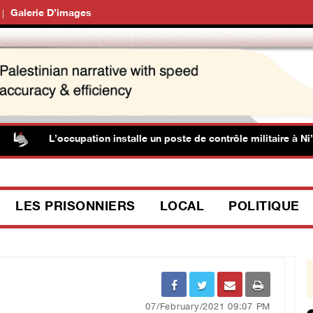
Galerie D’images
L’occupation installe un poste de contrôle militaire à Ni’lin,
LES PRISONNIERS
LOCAL
POLITIQUE
07/February/2021 09:07 PM