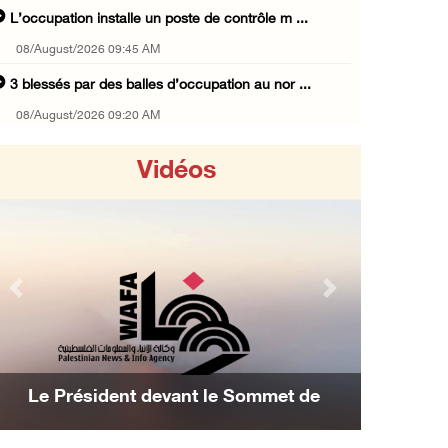
L’occupation installe un poste de contrôle m ...
08/August/2026 09:45 AM
3 blessés par des balles d’occupation au nor ...
08/August/2026 09:20 AM
Les forces israéliennes mènent un raid à Bet ...
Vidéos
07/August/2026 11:41 PM
Les forces israéliennes arrêtent un garçon d ...
07/August/2026 10:52 PM
Les forces israéliennes bloquent les accès à ...
Previous
Next
07/August/2026 10:31 PM
Les forces d'occupation israéliennes entrave ...
07/August/2026 09:21 PM
Le Président devant le Sommet de
Trois Palestiniens blessés lors d'une agress ...
Manama : Nous avons décidé d'achever la
07/August/2026 09:00 PM