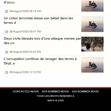
d'occu
07/August/2026 08:47 PM
08/August/2026 06:16 PM
Un colon terroriste laisse son bétail dans les
terres d
08/August/2026 03:41 PM
Deux civils blessés lors d’une attaque menée par
des co
08/August/2026 02:54 PM
L’occupation continue de ravager des terres à
Sinjil, a
08/August/2026 12:16 PM
CONTACTEZ-NOUS
QUI SOMMES NOUS
QUI SOMMES NOUS
TOUS LES DROITS RÉSERVÉS À
WAFA © 2020