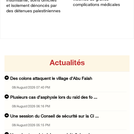
insuffisante, soins difficiles
complications médicales
et isolement dénoncés par
des détenues palestiniennes
30/July/2026 06:18 PM
02/August/2026 12:32 PM
Actualités
Des colons attaquent le village d'Abu Falah
08/August/2026 07:40 PM
Plusieurs cas d’asphyxie lors du raid des fo ...
08/August/2026 06:16 PM
Une session du Conseil de sécurité sur la Ci ...
08/August/2026 05:15 PM