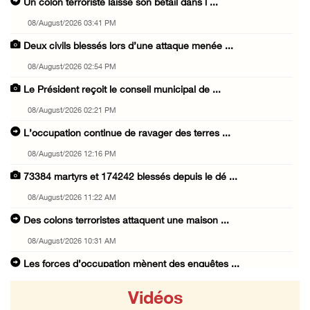
Un colon terroriste laisse son bétail dans l ...
08/August/2026 03:41 PM
Deux civils blessés lors d’une attaque menée ...
08/August/2026 02:54 PM
Le Président reçoit le conseil municipal de ...
08/August/2026 02:21 PM
L’occupation continue de ravager des terres ...
08/August/2026 12:16 PM
73384 martyrs et 174242 blessés depuis le dé ...
08/August/2026 11:22 AM
Des colons terroristes attaquent une maison ...
08/August/2026 10:31 AM
Les forces d’occupation mènent des enquêtes ...
08/August/2026 10:24 AM
Vidéos
L’occupation installe un poste de contrôle m ...