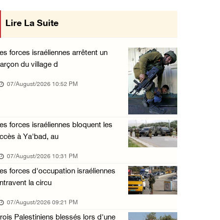
« La force ne garantira ni sécurité ni stabi ...
Lire La Suite
ise en œuvre des décisions du Conseil
07/August/2026 01:58 PM
Central concernant les relations avec
Khalayel al-Louz : des colons attaquent un c ...
es forces israéliennes arrêtent un
07/August/2026 01:53 PM
arçon du village d
l'État occupant
Nouvelle attaque de colons à Ramallah : une ...
07/August/2026 10:52 PM
07/August/2026 12:31 PM
L’armée israélienne installe un barrage mili ...
es forces israéliennes bloquent les
07/August/2026 09:18 AM
ccès à Ya'bad, au
07/August/2026 10:31 PM
es forces d'occupation israéliennes
ntravent la circu
07/August/2026 09:21 PM
rois Palestiniens blessés lors d'une