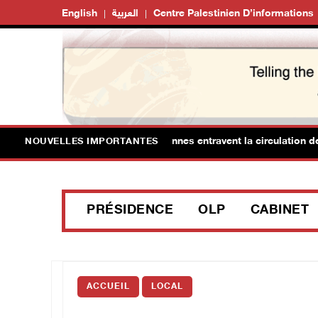
English
العربية
Centre Palestinien D’informations
es forces d'occupation israéliennes entravent la circulation des Pa
NOUVELLES IMPORTANTES
PRÉSIDENCE
OLP
CABINET
ACCUEIL
LOCAL