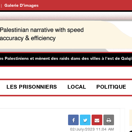
Galerie D’images
lestiniens et mènent des raids dans des villes à l'est de Qalqilya
LES PRISONNIERS
LOCAL
POLITIQUE
02/July/2023 11:04 AM