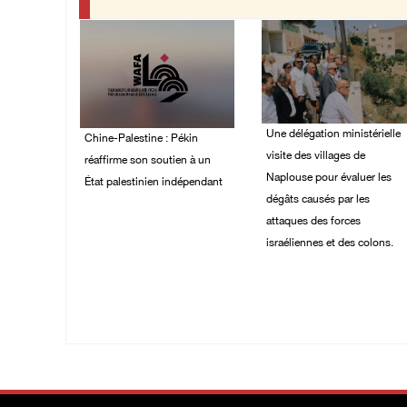
Une délégation ministérielle
Chine-Palestine : Pékin
visite des villages de
réaffirme son soutien à un
Naplouse pour évaluer les
État palestinien indépendant
dégâts causés par les
03/August/2026 02:44
attaques des forces
PM
israéliennes et des colons.
02/August/2026 07:40
PM