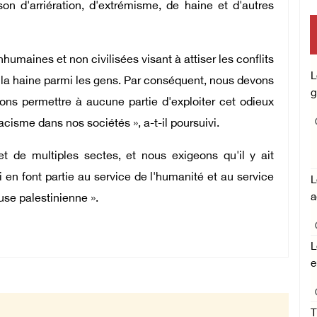
on d'arriération, d'extrémisme, de haine et d'autres
m
nhumaines et non civilisées visant à attiser les conflits
L
 la haine parmi les gens. Par conséquent, nous devons
g
vons permettre à aucune partie d'exploiter cet odieux
cisme dans nos sociétés », a-t-il poursuivi.
t de multiples sectes, et nous exigeons qu'il y ait
 en font partie au service de l'humanité et au service
L
a
ause palestinienne ».
L
e
T