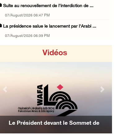
Suite au renouvellement de l'interdiction de ...
07/August/2026 06:47 PM
La présidence salue le lancement par l'Arabi ...
07/August/2026 06:39 PM
Naplouse : Attaque des forces d'occupation e ...
Vidéos
07/August/2026 06:14 PM
La présidence palestinienne salue l’accord d ...
07/August/2026 05:38 PM
Environ 70 000 fidèles ont accompli la prièr ...
Previous
Next
07/August/2026 02:45 PM
La présidence palestinienne condamne les att ...
07/August/2026 02:42 PM
Le Président devant le Sommet de
Les avion
Incursions et barrages improvisés : les colo ...
nama : Nous avons décidé d'achever la
07/August/2026 02:13 PM