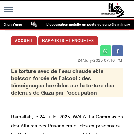
an Yunis
L’occupation installe un poste de contrôle militaire à Ni’li
MENU
ACCUEIL
RAPPORTS ET ENQUÊTES
h
Galerie d’images
24/July/2025 07:18 PM
Centre palestinien
La torture avec de l’eau chaude et la
boisson forcée de l’alcool : des
rmations
témoignages horribles sur la torture des
détenus de Gaza par l’occupation
العربية
English
Ramallah, le 24 juillet 2025, WAFA- La Commission
des Affaires des Prisonniers et des ex-prisonniers t