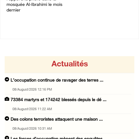
27/July/2026 09:36 PM
mosquée Al-Ibrahimi le mois
dernier
03/August/2026 11:17 AM
Actualités
L’occupation continue de ravager des terres ...
08/August/2026 12:16 PM
73384 martyrs et 174242 blessés depuis le dé ...
08/August/2026 11:22 AM
Des colons terroristes attaquent une maison ...
08/August/2026 10:31 AM