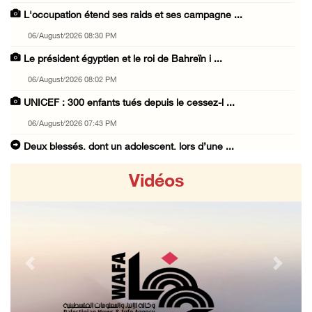
L'occupation étend ses raids et ses campagne ...
06/August/2026 08:30 PM
Le président égyptien et le roi de Bahreïn i ...
06/August/2026 08:02 PM
UNICEF : 300 enfants tués depuis le cessez-l ...
06/August/2026 07:43 PM
Deux blessés, dont un adolescent, lors d’une ...
06/August/2026 07:10 PM
Vidéos
Israël restitue la dépouille d’Alaa Sobeh, d ...
06/August/2026 07:02 PM
Les forces israéliennes ferment les abords d ...
06/August/2026 06:24 PM
Previous
Next
Tubas : déploiement militaire israélien et t ...
06/August/2026 05:44 PM