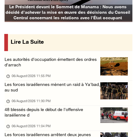
Environ 58 000 cas de varicelle recensés dan ...
Le Président devant le Sommet de Manama : Nous avons
décidé d'achever la mise en œuvre des décisions du Conseil
06/August/2026 04:58 PM
Central concernant les relations avec l'État occupant
Offensive israélienne à Qalandia : 16 Palest ...
06/August/2026 04:30 PM
Lire La Suite
Des ministres des affaires étrangères de hui ...
06/August/2026 03:06 PM
Les autorités d'occupation émettent des ordres
Croissant-Rouge : 16 blessés suite à l'agres ...
d'arrach
06/August/2026 01:42 PM
06/August/2026 11:55 PM
Les forces d'occupation rasent 4 dunams à Ba ...
Les forces israéliennes mènent un raid à Ya'bad,
au sud
06/August/2026 12:57 PM
La présidence condamne et met en garde l'occ ...
06/August/2026 11:30 PM
48 blessés depuis le début de l'offensive
06/August/2026 12:16 PM
israélienne d
Les forces d'occupation démolissent une mais ...
06/August/2026 11:04 PM
06/August/2026 12:08 PM
Les forces israéliennes arrêtent deux jeunes