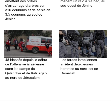
émettent des ordres
mènent un raid à Ya'bad, au
d'arrachage d'arbres sur
sud-ouest de Jénine
310 dounums et de saisie de
06/August/2026 11:30 PM
3,5 dounums au sud de
Jénine.
06/August/2026 11:55 PM
48 blessés depuis le début
Les forces israéliennes
de l'offensive israélienne
arrêtent deux jeunes
dans les camps de
hommes au nord-est de
Qalandiya et de Kafr Aqab,
Ramallah
au nord de Jérusalem
06/August/2026 10:46 PM
06/August/2026 11:04 PM