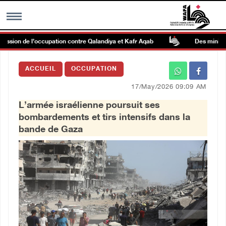
ssion de l’occupation contre Qalandiya et Kafr Aqab
Des ministres 
MENU
ACCUEIL
OCCUPATION
h
Galerie d’images
17/May/2026 09:09 AM
L’armée israélienne poursuit ses
Centre palestinien
bombardements et tirs intensifs dans la
bande de Gaza
rmations
العربية
English