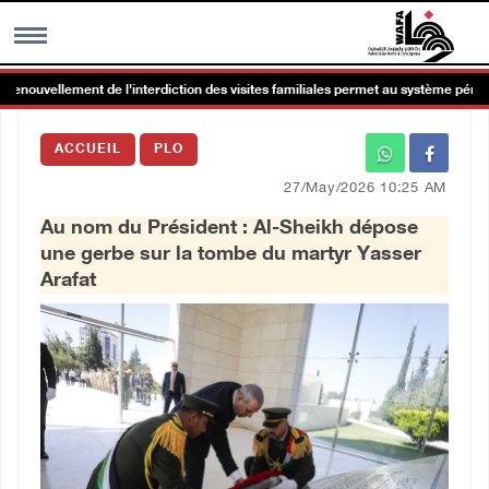
renouvellement de l'interdiction des visites familiales permet au système péniten
MENU
ACCUEIL
PLO
h
Galerie d’images
27/May/2026 10:25 AM
Au nom du Président : Al-Sheikh dépose
Centre palestinien
une gerbe sur la tombe du martyr Yasser
Arafat
rmations
العربية
English