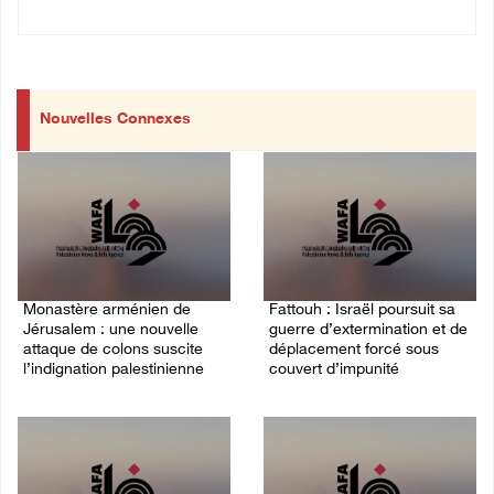
Nouvelles Connexes
Monastère arménien de
Fattouh : Israël poursuit sa
Jérusalem : une nouvelle
guerre d’extermination et de
attaque de colons suscite
déplacement forcé sous
l’indignation palestinienne
couvert d’impunité
03/August/2026 02:25 PM
30/July/2026 04:28 PM