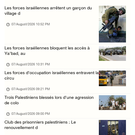
07/August/2026 01:53 PM
Les forces israéliennes arrêtent un garçon du
Nouvelle attaque de colons à Ramallah : une ...
village d
07/August/2026 12:31 PM
07/August/2026 10:52 PM
L’armée israélienne installe un barrage mili ...
07/August/2026 09:18 AM
Les forces israéliennes bloquent les accès à
Nouvelles incursions à Bethléem et Tubas : d ...
Ya'bad, au
07/August/2026 09:03 AM
07/August/2026 10:31 PM
Jérusalem : l'armée israélienne se retire du ...
Les forces d'occupation israéliennes entravent la
07/August/2026 08:54 AM
circu
07/August/2026 09:21 PM
Trois Palestiniens blessés lors d'une agression
de colo
07/August/2026 09:00 PM
Club des prisonniers palestiniens : Le
renouvellement d