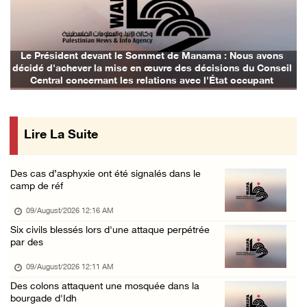
Les forces d’occupation mènent des enquêtes ...
08/August/2026 10:24 AM
L’occupation installe un poste de contrôle m ...
Nous avons
Les avions d'occupation continuent de bombarder
s du Conseil
08/August/2026 09:45 AM
occupant
3 blessés par des balles d’occupation au nor ...
08/August/2026 09:20 AM
Lire La Suite
Des cas d’asphyxie ont été signalés dans le
camp de réf
09/August/2026 12:16 AM
Six civils blessés lors d'une attaque perpétrée
par des
09/August/2026 12:11 AM
Des colons attaquent une mosquée dans la
bourgade d'Idh