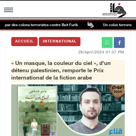
r des colons terroristes contre Beit Furik
Un colon terroriste lais
MENU
ACCUEIL
INTERNATIONAL
h
Galerie d’images
29/April/2024 01:37 PM
« Un masque, la couleur du ciel », d'un
Centre palestinien
détenu palestinien, remporte le Prix
international de la fiction arabe
rmations
العربية
English