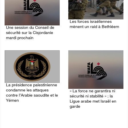
Les forces israéliennes
mènent un raid à Bethléem
Une session du Conseil de
sécurité sur la Cisjordanie
07/August/2026 11:41 PM
mardi prochain
08/August/2026 05:15 PM
La présidence palestinienne
condamne les attaques
« La force ne garantira ni
contre l’Arabie saoudite et le
sécurité ni stabilité » : la
Yémen
Ligue arabe met Israël en
garde
07/August/2026 02:42 PM
07/August/2026 01:58 PM