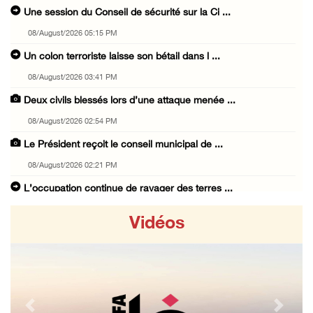
Une session du Conseil de sécurité sur la Ci ...
08/August/2026 05:15 PM
Un colon terroriste laisse son bétail dans l ...
08/August/2026 03:41 PM
Deux civils blessés lors d’une attaque menée ...
08/August/2026 02:54 PM
Le Président reçoit le conseil municipal de ...
08/August/2026 02:21 PM
L’occupation continue de ravager des terres ...
08/August/2026 12:16 PM
Vidéos
73384 martyrs et 174242 blessés depuis le dé ...
08/August/2026 11:22 AM
Des colons terroristes attaquent une maison ...
08/August/2026 10:31 AM
Previous
Next