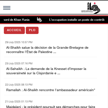
 nord de Khan Yunis
L’occupation installe un poste de contrôle mili
MENU
ACCUEIL
PLO
h
Galerie d’images
29/July/2025 10:57 PM
Al-Shaikh salue la décision de la Grande-Bretagne de
Centre palestinien
reconnaître l'État de Palestine ...
23/July/2025 07:16 PM
rmations
Al-Sahaikh : La demande de la Knesset d’imposer la
souveraineté sur la Cisjordanie e ...
العربية
22/July/2025 08:13 PM
Ramallah : Al-Shaikh rencontre l'ambassadeur américain"
English
21/July/2025 01:13 PM
Majdalani : le président poursuit ses démarches pour faire