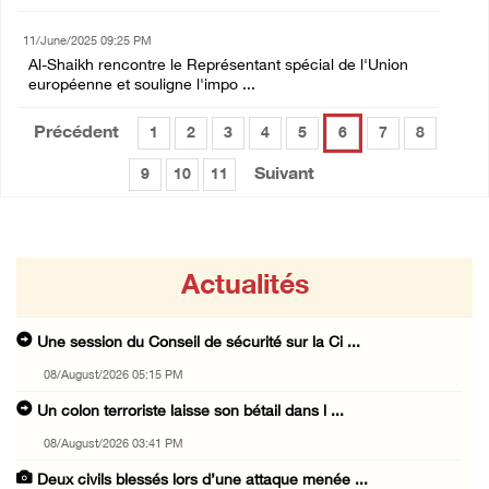
11/June/2025 09:25 PM
Al-Shaikh rencontre le Représentant spécial de l'Union
européenne et souligne l'impo ...
Précédent
1
2
3
4
5
6
7
8
Suivant
9
10
11
Actualités
Une session du Conseil de sécurité sur la Ci ...
08/August/2026 05:15 PM
Un colon terroriste laisse son bétail dans l ...
08/August/2026 03:41 PM
Deux civils blessés lors d’une attaque menée ...