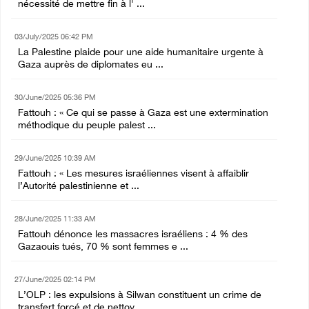
nécessité de mettre fin à l' ...
03/July/2025 06:42 PM
La Palestine plaide pour une aide humanitaire urgente à
Gaza auprès de diplomates eu ...
30/June/2025 05:36 PM
Fattouh : « Ce qui se passe à Gaza est une extermination
méthodique du peuple palest ...
29/June/2025 10:39 AM
Fattouh : « Les mesures israéliennes visent à affaiblir
l’Autorité palestinienne et ...
28/June/2025 11:33 AM
Fattouh dénonce les massacres israéliens : 4 % des
Gazaouis tués, 70 % sont femmes e ...
27/June/2025 02:14 PM
L’OLP : les expulsions à Silwan constituent un crime de
transfert forcé et de nettoy ...