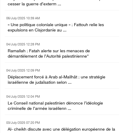
cesser la guerre d’exterm ...
06/July/2025 10:39 AM
« Une politique coloniale unique » : Fattouh relie les
expulsions en Cisjordanie au ...
04/July/2025 12:28 PM
Ramallah : Fatah alerte sur les menaces de
démantèlement de l’Autorité palestinienne"
04/July/2025 12:09 PM
Déplacement forcé à Arab al-Malihât : une stratégie
israélienne de judaïsation selon ...
04/July/2025 12:04 PM
Le Conseil national palestinien dénonce l’idéologie
criminelle de l’armée israélienn ...
03/July/2025 07:20 PM
Al- cheikh discute avec une délégation européenne de la