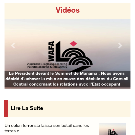
08/August/2026 09:20 AM
Vidéos
Les forces israéliennes mènent un raid à Bet ...
07/August/2026 11:41 PM
Les forces israéliennes arrêtent un garçon d ...
07/August/2026 10:52 PM
Previous
Next
Les forces israéliennes bloquent les accès à ...
07/August/2026 10:31 PM
Les forces d'occupation israéliennes entrave ...
Le Président devant le Sommet de Manama : Nous avons
décidé d'achever la mise en œuvre des décisions du Conseil
07/August/2026 09:21 PM
Central concernant les relations avec l'État occupant
Trois Palestiniens blessés lors d'une agress ...
07/August/2026 09:00 PM
Lire La Suite
Club des prisonniers palestiniens : Le renou ...
07/August/2026 08:47 PM
Un colon terroriste laisse son bétail dans les
Des colons attaquent des maisons palestinien ...
terres d