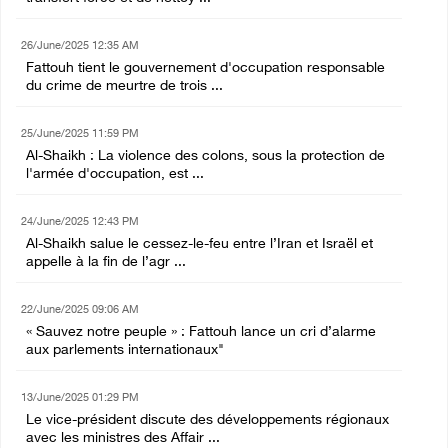
26/June/2025 12:35 AM
Fattouh tient le gouvernement d'occupation responsable
du crime de meurtre de trois ...
25/June/2025 11:59 PM
Al-Shaikh : La violence des colons, sous la protection de
l'armée d'occupation, est ...
24/June/2025 12:43 PM
Al-Shaikh salue le cessez-le-feu entre l’Iran et Israël et
appelle à la fin de l’agr ...
22/June/2025 09:06 AM
« Sauvez notre peuple » : Fattouh lance un cri d’alarme
aux parlements internationaux"
13/June/2025 01:29 PM
Le vice-président discute des développements régionaux
avec les ministres des Affair ...