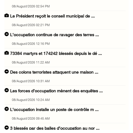
08/August/2026 02:54 PM
Le Président reçoit le conseil municipal de ...
08/August/2026 02:21 PM
L’occupation continue de ravager des terres ...
08/August/2026 12:16 PM
73384 martyrs et 174242 blessés depuis le dé ...
08/August/2026 11:22 AM
Des colons terroristes attaquent une maison ...
08/August/2026 10:31 AM
Les forces d’occupation mènent des enquêtes ...
08/August/2026 10:24 AM
L’occupation installe un poste de contrôle m ...
08/August/2026 09:45 AM
3 blessés par des balles d’occupation au nor ...