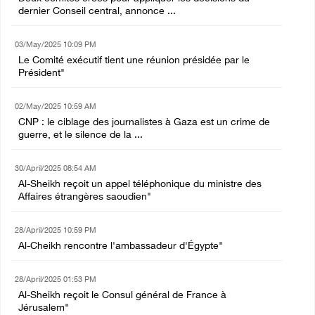
dernier Conseil central, annonce ...
03/May/2025 10:09 PM
Le Comité exécutif tient une réunion présidée par le
Président"
02/May/2025 10:59 AM
CNP : le ciblage des journalistes à Gaza est un crime de
guerre, et le silence de la ...
30/April/2025 08:54 AM
Al-Sheikh reçoit un appel téléphonique du ministre des
Affaires étrangères saoudien"
28/April/2025 10:59 PM
Al-Cheikh rencontre l'ambassadeur d'Égypte"
28/April/2025 01:53 PM
Al-Sheikh reçoit le Consul général de France à
Jérusalem"