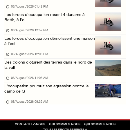
05/August/2026 03:11 PM
06/August/2026 01:42 PM
L'occupation arrête neuf jeunes lors de raid ...
Les forces d'occupation rasent 4 dunams à
Battir, à l'o
05/August/2026 02:57 PM
Des cas d’asphyxie dans la ville d'Abo Deis, ...
06/August/2026 12:57 PM
Les forces d'occupation démolissent une maison
05/August/2026 02:48 PM
à l'est
06/August/2026 12:08 PM
Des colons clôturent des terres dans le nord de
la vall
06/August/2026 11:05 AM
L'occupation poursuit son agression contre le
camp de Q
06/August/2026 09:32 AM
CONTACTEZ-NOUS
QUI SOMMES NOUS
QUI SOMMES NOUS
TOUS LES DROITS RÉSERVÉS À