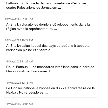
Fattouh condamne la décision israélienne d’expulser
quatre Palestiniens de Jérusalem ...
29/May/2025 01:05 PM
Al-Shaikh discute les derniers développements dans la
région avec le représentant du ...
28/May/2025 10:24 PM
Al-Shaikh salue l'appel des pays européens à accepter
l'adhésion pleine et entière d ...
16/May/2025 11:28 AM
Rouhi Fattouh : Les massacres israéliens dans le nord de
Gaza constituent un crime d ...
14/May/2025 12:13 PM
Le Conseil national à l’occasion du 77e anniversaire de la
Nakba : Notre peuple est ...
14/May/2025 09:34 AM