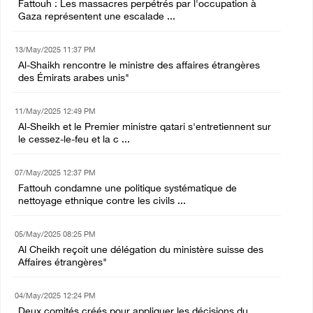
Fattouh : Les massacres perpétrés par l'occupation à
Gaza représentent une escalade ...
13/May/2025 11:37 PM
Al-Shaikh rencontre le ministre des affaires étrangères
des Émirats arabes unis"
11/May/2025 12:49 PM
Al-Sheikh et le Premier ministre qatari s'entretiennent sur
le cessez-le-feu et la c ...
07/May/2025 12:37 PM
Fattouh condamne une politique systématique de
nettoyage ethnique contre les civils ...
05/May/2025 08:25 PM
Al Cheikh reçoit une délégation du ministère suisse des
Affaires étrangères"
04/May/2025 12:24 PM
Deux comités créés pour appliquer les décisions du