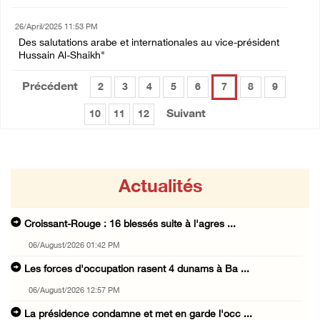
26/April/2025 11:53 PM
Des salutations arabe et internationales au vice-président
Hussain Al-Shaikh"
Précédent
2
3
4
5
6
7
8
9
Suivant
10
11
12
Actualités
Croissant-Rouge : 16 blessés suite à l'agres ...
06/August/2026 01:42 PM
Les forces d'occupation rasent 4 dunams à Ba ...
06/August/2026 12:57 PM
La présidence condamne et met en garde l'occ ...