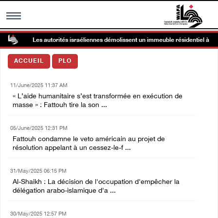
Les autorités israéliennes démolissent un immeuble résidentiel à Kafr
MENU
ACCUEIL
PLO
h
Galerie d’images
11/June/2025 11:37 AM
« L’aide humanitaire s’est transformée en exécution de
Centre palestinien
masse » : Fattouh tire la son ...
05/June/2025 12:31 PM
rmations
Fattouh condamne le veto américain au projet de
résolution appelant à un cessez-le-f ...
العربية
31/May/2025 06:15 PM
Al-Shaikh : La décision de l'occupation d'empêcher la
English
délégation arabo-islamique d'a ...
30/May/2025 12:57 PM