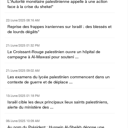
L’Autorité monétaire palestinienne appelle à une action
face à la crise du shekel"
22/June/2025 08:16 AM
Reprise des frappes iraniennes sur Israël : des blessés et
de lourds dégâts"
21/June/2025 01:32 PM
Le Croissant-Rouge palestinien ouvre un hôpital de
campagne à Al-Mawasi pour souteni ...
21/June/2025 09:02 AM
Les examens du lycée palestinien commencent dans un
contexte de guerre et de déplace ...
13/June/2025 01:18 PM
Israël cible les deux principaux lieux saints palestiniens,
alerte du ministère des ...
06/June/2025 10:09 AM
Au nom du Président : Hussein Al-Sheikh dépose une