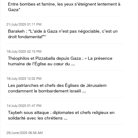
Entre bombes et famine, les yeux s’éteignent lentement à
Gaza"
21/July/2025 01:11 PM
Barakeh : “L’aide à Gaza n’est pas négociable, c’est un
droit fondamental”"
18/July/2025 02:15 PM
Théophilos et Pizzaballa depuis Gaza : « La présence
humaine de l’Église au cœur du ...
18/July/2025 12:02 PM
Les patriarches et chefs des Églises de Jérusalem
condamnent le bombardement israéli ...
14/July/2025 01:47 PM
Taybeh sous attaque : diplomates et chefs religieux en
solidarité avec les chrétiens ...
29/June/2025 06:56 AM