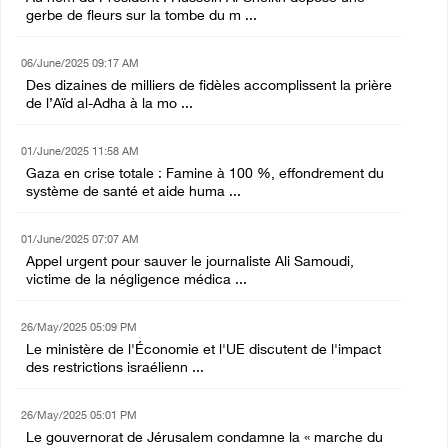
gerbe de fleurs sur la tombe du m ...
06/June/2025 09:17 AM
Des dizaines de milliers de fidèles accomplissent la prière
de l’Aïd al-Adha à la mo ...
01/June/2025 11:58 AM
Gaza en crise totale : Famine à 100 %, effondrement du
système de santé et aide huma ...
01/June/2025 07:07 AM
Appel urgent pour sauver le journaliste Ali Samoudi,
victime de la négligence médica ...
26/May/2025 05:09 PM
Le ministère de l'Économie et l'UE discutent de l'impact
des restrictions israélienn ...
26/May/2025 05:01 PM
Le gouvernorat de Jérusalem condamne la « marche du