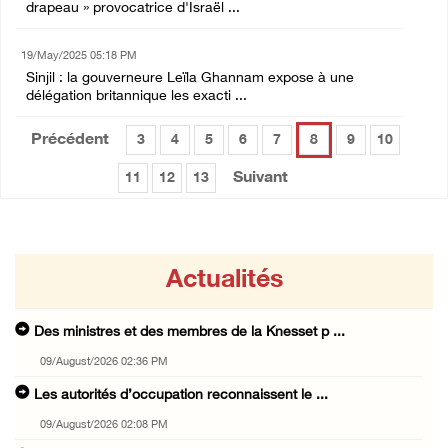
drapeau » provocatrice d'Israël ...
19/May/2025 05:18 PM
Sinjil : la gouverneure Leïla Ghannam expose à une
délégation britannique les exacti ...
Précédent
3
4
5
6
7
8
9
10
Suivant
11
12
13
Actualités
Des ministres et des membres de la Knesset p ...
09/August/2026 02:36 PM
Les autorités d’occupation reconnaissent le ...
09/August/2026 02:08 PM