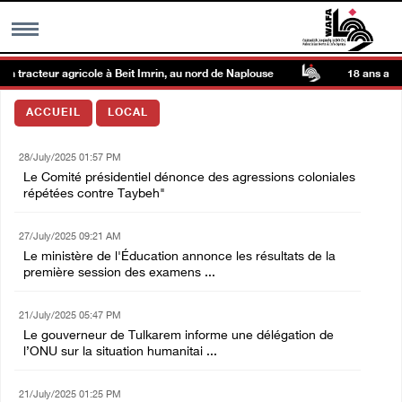
n tracteur agricole à Beit Imrin, au nord de Naplouse
18 ans après 
MENU
ACCUEIL
LOCAL
h
Galerie d’images
28/July/2025 01:57 PM
Le Comité présidentiel dénonce des agressions coloniales
Centre palestinien
répétées contre Taybeh"
27/July/2025 09:21 AM
rmations
Le ministère de l'Éducation annonce les résultats de la
première session des examens ...
العربية
21/July/2025 05:47 PM
Le gouverneur de Tulkarem informe une délégation de
English
l’ONU sur la situation humanitai ...
21/July/2025 01:25 PM