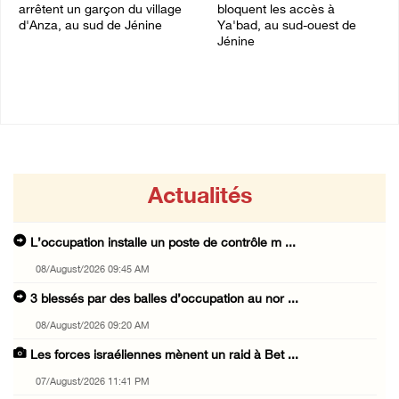
arrêtent un garçon du village
bloquent les accès à
d'Anza, au sud de Jénine
Ya'bad, au sud-ouest de
Jénine
07/August/2026 10:52 PM
07/August/2026 10:31 PM
Actualités
L’occupation installe un poste de contrôle m ...
08/August/2026 09:45 AM
3 blessés par des balles d’occupation au nor ...
08/August/2026 09:20 AM
Les forces israéliennes mènent un raid à Bet ...
07/August/2026 11:41 PM