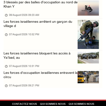
Khalayel al-Louz : des colons attaquent un c ...
3 blessés par des balles d’occupation au nord de
Khan Y
07/August/2026 01:53 PM
Nouvelle attaque de colons à Ramallah : une ...
08/August/2026 09:20 AM
Les forces israéliennes arrêtent un garçon du
07/August/2026 12:31 PM
village d
07/August/2026 10:52 PM
Les forces israéliennes bloquent les accès à
Ya'bad, au
07/August/2026 10:31 PM
Les forces d'occupation israéliennes entravent la
circu
07/August/2026 09:21 PM
CONTACTEZ-NOUS
QUI SOMMES NOUS
QUI SOMMES NOUS