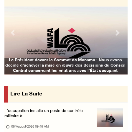
La présidence salue le lancement par l'Arabi ...
07/August/2026 06:39 PM
Naplouse : Attaque des forces d'occupation e ...
07/August/2026 06:14 PM
Previous
Next
La présidence palestinienne salue l’accord d ...
07/August/2026 05:38 PM
Environ 70 000 fidèles ont accompli la prièr ...
Le Président devant le Sommet de Manama : Nous avons
décidé d'achever la mise en œuvre des décisions du Conseil
07/August/2026 02:45 PM
Central concernant les relations avec l'État occupant
La présidence palestinienne condamne les att ...
07/August/2026 02:42 PM
Lire La Suite
Incursions et barrages improvisés : les colo ...
07/August/2026 02:13 PM
L’occupation installe un poste de contrôle
« La force ne garantira ni sécurité ni stabi ...
militaire à
07/August/2026 01:58 PM
08/August/2026 09:45 AM