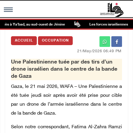
ccès à Ya'bad, au sud-ouest de Jénine
Les forces israéliennes arrê
MENU
ACCUEIL
OCCUPATION
h
Galerie d’images
21/May/2026 06:49 PM
Une Palestinienne tuée par des tirs d’un
Centre palestinien
drone israélien dans le centre de la bande
de Gaza
rmations
Gaza, le 21 mai 2026, WAFA – Une Palestinienne a
été tuée jeudi soir après avoir été prise pour cible
العربية
par un drone de l’armée israélienne dans le centre
de la bande de Gaza.
English
Selon notre correspondant, Fatima Al-Zahra Ramzi