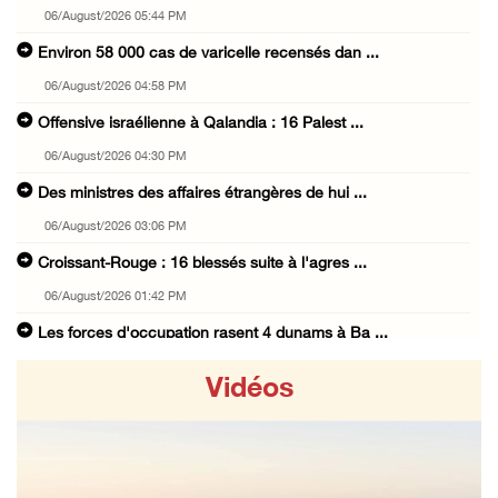
06/August/2026 05:44 PM
Environ 58 000 cas de varicelle recensés dan ...
06/August/2026 04:58 PM
Offensive israélienne à Qalandia : 16 Palest ...
06/August/2026 04:30 PM
Des ministres des affaires étrangères de hui ...
06/August/2026 03:06 PM
Croissant-Rouge : 16 blessés suite à l'agres ...
06/August/2026 01:42 PM
Les forces d'occupation rasent 4 dunams à Ba ...
06/August/2026 12:57 PM
Vidéos
La présidence condamne et met en garde l'occ ...
06/August/2026 12:16 PM
Les forces d'occupation démolissent une mais ...