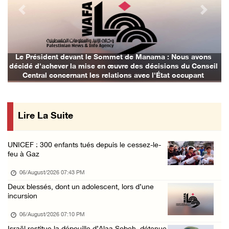
06/August/2026 12:08 PM
Previous
Next
Des colons clôturent des terres dans le nord ...
06/August/2026 11:05 AM
L'occupation poursuit son agression contre l ...
Le Président devant le Sommet de Manama : Nous avons
L
décidé d'achever la mise en œuvre des décisions du Conseil
06/August/2026 09:32 AM
Central concernant les relations avec l'État occupant
Les autorités israéliennes démolissent un im ...
06/August/2026 09:10 AM
Lire La Suite
Incursion de l'occupation à Qalqilya
06/August/2026 08:26 AM
UNICEF : 300 enfants tués depuis le cessez-le-
Blessures et incendies criminels de maisons ...
feu à Gaz
06/August/2026 12:24 AM
06/August/2026 07:43 PM
Trois Palestiniens blessés lors d'une attaqu ...
Deux blessés, dont un adolescent, lors d’une
incursion
06/August/2026 12:21 AM
Des colons prennent d'assaut Beit Fajjar, au ...
06/August/2026 07:10 PM