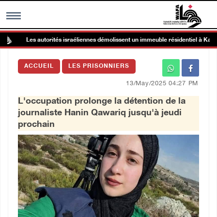
Les autorités israéliennes démolissent un immeuble résidentiel à Kafr Qas
MENU
ACCUEIL
LES PRISONNIERS
h
Galerie d’images
13/May/2025 04:27 PM
L'occupation prolonge la détention de la
Centre palestinien
journaliste Hanin Qawariq jusqu'à jeudi
prochain
rmations
العربية
English