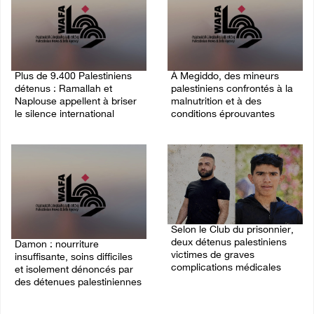
Plus de 9.400 Palestiniens
À Megiddo, des mineurs
détenus : Ramallah et
palestiniens confrontés à la
Naplouse appellent à briser
malnutrition et à des
le silence international
conditions éprouvantes
03/August/2026 01:40 PM
02/August/2026 02:07 PM
Selon le Club du prisonnier,
deux détenus palestiniens
Damon : nourriture
victimes de graves
insuffisante, soins difficiles
complications médicales
et isolement dénoncés par
des détenues palestiniennes
30/July/2026 06:18 PM
02/August/2026 12:32 PM