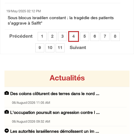
19/May/2025 02:12 PM
Sous blocus israélien constant : la tragédie des patients
s’aggrave à Salfit"
Précédent
1
2
3
4
5
6
7
8
Suivant
9
10
11
Actualités
Des colons clôturent des terres dans le nord ...
06/August/2026 11:05 AM
L'occupation poursuit son agression contre l ...
06/August/2026 09:32 AM
Les autorités israéliennes démolissent un im ...