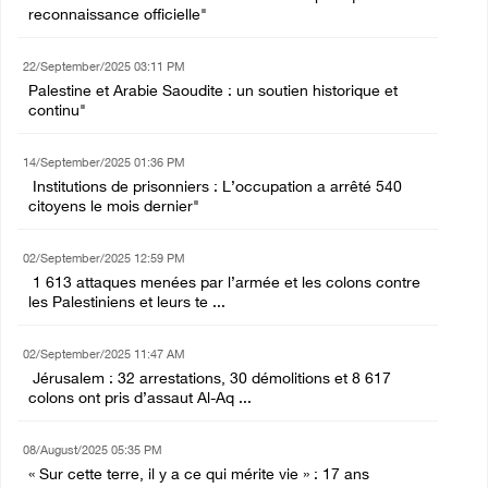
reconnaissance officielle"
22/September/2025 03:11 PM
Palestine et Arabie Saoudite : un soutien historique et
continu"
14/September/2025 01:36 PM
Institutions de prisonniers : L’occupation a arrêté 540
citoyens le mois dernier"
02/September/2025 12:59 PM
1 613 attaques menées par l’armée et les colons contre
les Palestiniens et leurs te ...
02/September/2025 11:47 AM
Jérusalem : 32 arrestations, 30 démolitions et 8 617
colons ont pris d’assaut Al-Aq ...
08/August/2025 05:35 PM
« Sur cette terre, il y a ce qui mérite vie » : 17 ans