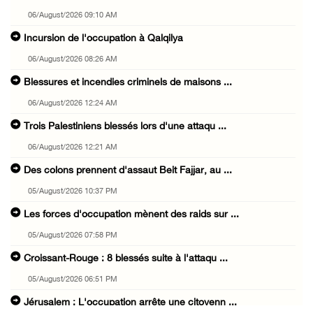
06/August/2026 09:10 AM
Incursion de l'occupation à Qalqilya
06/August/2026 08:26 AM
Blessures et incendies criminels de maisons ...
06/August/2026 12:24 AM
Trois Palestiniens blessés lors d'une attaqu ...
06/August/2026 12:21 AM
Des colons prennent d'assaut Beit Fajjar, au ...
05/August/2026 10:37 PM
Les forces d'occupation mènent des raids sur ...
05/August/2026 07:58 PM
Croissant-Rouge : 8 blessés suite à l'attaqu ...
05/August/2026 06:51 PM
Jérusalem : L'occupation arrête une citoyenn ...