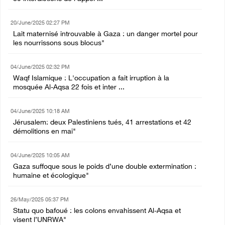
20/June/2025 02:27 PM
Lait maternisé introuvable à Gaza : un danger mortel pour
les nourrissons sous blocus"
04/June/2025 02:32 PM
Waqf Islamique : L'occupation a fait irruption à la
mosquée Al-Aqsa 22 fois et inter ...
04/June/2025 10:18 AM
Jérusalem: deux Palestiniens tués, 41 arrestations et 42
démolitions en mai"
04/June/2025 10:05 AM
Gaza suffoque sous le poids d’une double extermination :
humaine et écologique"
26/May/2025 05:37 PM
Statu quo bafoué : les colons envahissent Al-Aqsa et
visent l’UNRWA"