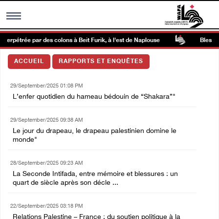
perpétrée par des colons à Beit Furik, à l'est de Naplouse
Blessure
MENU
ACCUEIL
RAPPORTS ET ENQUÊTES
h
Galerie d’images
29/September/2025 01:08 PM
L’enfer quotidien du hameau bédouin de “Shakara”"
Centre palestinien
29/September/2025 09:38 AM
Le jour du drapeau, le drapeau palestinien domine le
rmations
monde"
العربية
28/September/2025 09:23 AM
La Seconde Intifada, entre mémoire et blessures : un
quart de siècle après son décle ...
English
22/September/2025 03:18 PM
Relations Palestine – France : du soutien politique à la