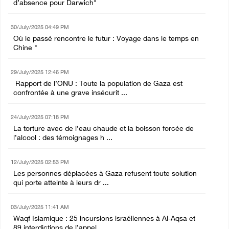
d’absence pour Darwich"
30/July/2025 04:49 PM
Où le passé rencontre le futur : Voyage dans le temps en
Chine "
29/July/2025 12:46 PM
Rapport de l’ONU : Toute la population de Gaza est
confrontée à une grave insécurit ...
24/July/2025 07:18 PM
La torture avec de l’eau chaude et la boisson forcée de
l’alcool : des témoignages h ...
12/July/2025 02:53 PM
Les personnes déplacées à Gaza refusent toute solution
qui porte atteinte à leurs dr ...
03/July/2025 11:41 AM
Waqf Islamique : 25 incursions israéliennes à Al-Aqsa et
89 interdictions de l’appel ...